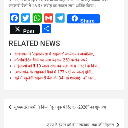
सहकारी बैंकों ने 26.37 करोड़ का सकल लाभ अर्जित किया।
F
T
W
G
T
Share
a
wi
h
m
el
S
Post
ce
tt
at
ail
e
h
RELATED NEWS
b
er
s
gr
ar
o
A
a
e
राजभवन में ‘सहकारिता में सहकार’ कार्यक्रम आयोजित,…
कोऑपरेटिव बैंकों का लाभ बढ़कर 250 करोड़ रुपये
o
p
m
महिलाओं को ₹1.10 लाख तक का ऋण बिना गारंटी के दिया…
k
p
उत्तराखंड के सहकारी बैंकों में 177 पदों पर जल्द होगी…
सूबे में खुलेगी सहकारी बैंक की 34 नई शाखाएं- डाॅ. धन…
Post
मुख्यमंत्री धामी ने किया “दून बुक फेस्टिवल-2026” का शुभारंभ
navigation
ट्रंप ने ईरान को दी ‘मंगलवार’ तक की मोहलत