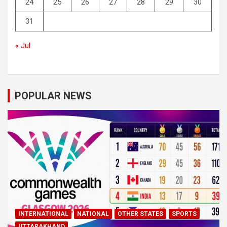
24
25
26
27
28
29
30
31
« Jul
POPULAR NEWS
INTERNATIONAL
NATIONAL
OTHER STATES
SPORTS
UTTARAKHAND