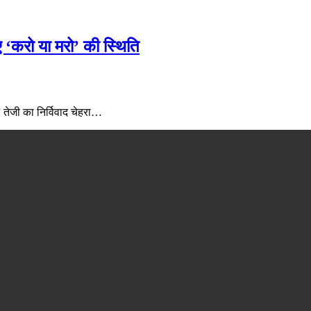
ए ‘करो या मरो’ की स्थिति
” तेजी का निर्विवाद चेहरा…