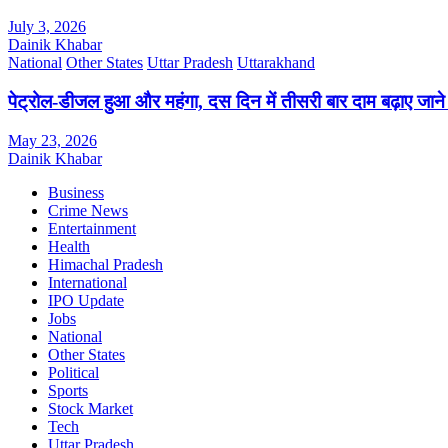
July 3, 2026
Dainik Khabar
National
Other States
Uttar Pradesh
Uttarakhand
पेट्रोल-डीजल हुआ और महंगा, दस दिन में तीसरी बार दाम बढ़ाए जाने स
May 23, 2026
Dainik Khabar
Business
Crime News
Entertainment
Health
Himachal Pradesh
International
IPO Update
Jobs
National
Other States
Political
Sports
Stock Market
Tech
Uttar Pradesh