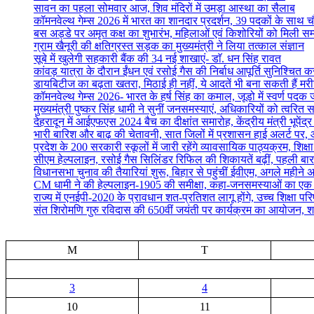
सावन का पहला सोमवार आज, शिव मंदिरों में उमड़ा आस्था का सैलाब
कॉमनवेल्थ गेम्स 2026 में भारत का शानदार प्रदर्शन, 39 पदकों के साथ च
बस अड्डे पर अमृत कक्ष का शुभारंभ, महिलाओं एवं किशोरियों को मिली सम्
ग्राम खैनूरी की क्षतिग्रस्त सड़क का मुख्यमंत्री ने लिया तत्काल संज्ञान
सूबे में खुलेगी सहकारी बैंक की 34 नई शाखाएं- डाॅ. धन सिंह रावत
कांवड़ यात्रा के दौरान ईंधन एवं रसोई गैस की निर्बाध आपूर्ति सुनिश्चित करन
डायबिटीज का बढ़ता खतरा, मिठाई ही नहीं, ये आदतें भी बना सकती हैं मर
कॉमनवेल्थ गेम्स 2026- भारत के हर्ष सिंह का कमाल, जूडो में स्वर्ण पद
मुख्यमंत्री पुष्कर सिंह धामी ने सुनीं जनसमस्याएं, अधिकारियों को त्वरित स
देहरादून में आईएफएस 2024 बैच का दीक्षांत समारोह, केंद्रीय मंत्री भूपेंद
भारी बारिश और बाढ़ की चेतावनी, सात जिलों में प्रशासन हाई अलर्ट पर, आ
प्रदेश के 200 सरकारी स्कूलों में जारी रहेंगे व्यावसायिक पाठ्यक्रम, शिक्षा म
सीएम हेल्पलाइन, रसोई गैस सिलिंडर रिफिल की शिकायतें बढ़ीं, पहली बार
विधानसभा चुनाव की तैयारियां शुरू, बिहार से पहुंचीं ईवीएम, अगले महीने 
CM धामी ने की हेल्पलाइन-1905 की समीक्षा, कहा-जनसमस्याओं का एक सप्
राज्य में एनईपी-2020 के प्रावधान शत-प्रतिशत लागू होंगे, उच्च शिक्षा पर
संत शिरोमणि गुरु रविदास की 650वीं जयंती पर कार्यक्रम का आयोजन, श
M
T
3
4
10
11