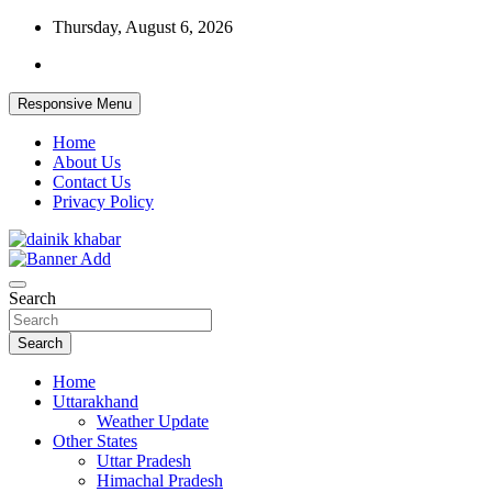
Skip
Thursday, August 6, 2026
to
content
Responsive Menu
Home
About Us
Contact Us
Privacy Policy
Dainikkhabar.in – Uttarakhand Daily Hin
Search
Search
Home
Uttarakhand
Weather Update
Other States
Uttar Pradesh
Himachal Pradesh