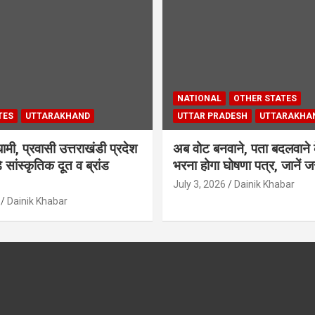
NATIONAL
OTHER STATES
TES
UTTARAKHAND
UTTAR PRADESH
UTTARAKHA
ामी, प्रवासी उत्तराखंडी प्रदेश
अब वोट बनवाने, पता बदलवाने 
 सांस्कृतिक दूत व ब्रांड
भरना होगा घोषणा पत्र, जानें जर
July 3, 2026
Dainik Khabar
Dainik Khabar