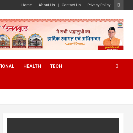
Home
About Us
Contact Us
Privacy Policy
TIONAL
HEALTH
TECH