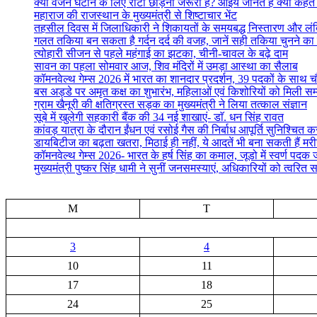
क्या वजन घटाने के लिए रोटी छोड़ना जरूरी है? आइये जानते हैं क्या कहते है
महाराज की राजस्थान के मुख्यमंत्री से शिष्टाचार भेंट
तहसील दिवस में जिलाधिकारी ने शिकायतों के समयबद्ध निस्तारण और लंबित व
गलत तकिया बन सकता है गर्दन दर्द की वजह, जानें सही तकिया चुनने का
त्योहारी सीजन से पहले महंगाई का झटका, चीनी-चावल के बढ़े दाम
सावन का पहला सोमवार आज, शिव मंदिरों में उमड़ा आस्था का सैलाब
कॉमनवेल्थ गेम्स 2026 में भारत का शानदार प्रदर्शन, 39 पदकों के साथ च
बस अड्डे पर अमृत कक्ष का शुभारंभ, महिलाओं एवं किशोरियों को मिली सम्
ग्राम खैनूरी की क्षतिग्रस्त सड़क का मुख्यमंत्री ने लिया तत्काल संज्ञान
सूबे में खुलेगी सहकारी बैंक की 34 नई शाखाएं- डाॅ. धन सिंह रावत
कांवड़ यात्रा के दौरान ईंधन एवं रसोई गैस की निर्बाध आपूर्ति सुनिश्चित करन
डायबिटीज का बढ़ता खतरा, मिठाई ही नहीं, ये आदतें भी बना सकती हैं मर
कॉमनवेल्थ गेम्स 2026- भारत के हर्ष सिंह का कमाल, जूडो में स्वर्ण पद
मुख्यमंत्री पुष्कर सिंह धामी ने सुनीं जनसमस्याएं, अधिकारियों को त्वरित स
M
T
3
4
10
11
17
18
24
25