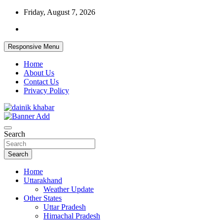
Skip
Friday, August 7, 2026
to
content
Responsive Menu
Home
About Us
Contact Us
Privacy Policy
Dainikkhabar.in – Uttarakhand Daily Hin
Search
Search
Home
Uttarakhand
Weather Update
Other States
Uttar Pradesh
Himachal Pradesh