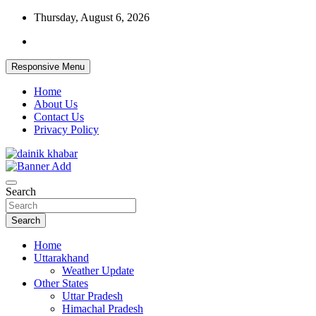
Skip
Thursday, August 6, 2026
to
content
Responsive Menu
Home
About Us
Contact Us
Privacy Policy
Dainikkhabar.in – Uttarakhand Daily
Search
Hindi News Website
Search
Home
Uttarakhand
Weather Update
Other States
Uttar Pradesh
Himachal Pradesh