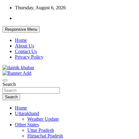
Skip
Thursday, August 6, 2026
to
content
Responsive Menu
Home
About Us
Contact Us
Privacy Policy
Dainikkhabar.in – Uttarakhand Daily
Search
Hindi News Website
Search
Home
Uttarakhand
Weather Update
Other States
Uttar Pradesh
Himachal Pradesh