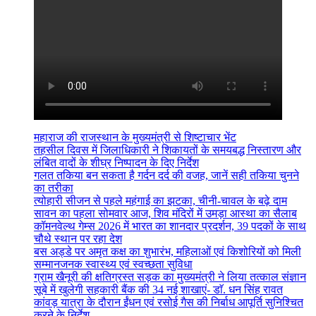
महाराज की राजस्थान के मुख्यमंत्री से शिष्टाचार भेंट
तहसील दिवस में जिलाधिकारी ने शिकायतों के समयबद्ध निस्तारण और
लंबित वादों के शीघ्र निष्पादन के दिए निर्देश
गलत तकिया बन सकता है गर्दन दर्द की वजह, जानें सही तकिया चुनने
का तरीका
त्योहारी सीजन से पहले महंगाई का झटका, चीनी-चावल के बढ़े दाम
सावन का पहला सोमवार आज, शिव मंदिरों में उमड़ा आस्था का सैलाब
कॉमनवेल्थ गेम्स 2026 में भारत का शानदार प्रदर्शन, 39 पदकों के साथ
चौथे स्थान पर रहा देश
बस अड्डे पर अमृत कक्ष का शुभारंभ, महिलाओं एवं किशोरियों को मिली
सम्मानजनक स्वास्थ्य एवं स्वच्छता सुविधा
ग्राम खैनूरी की क्षतिग्रस्त सड़क का मुख्यमंत्री ने लिया तत्काल संज्ञान
सूबे में खुलेगी सहकारी बैंक की 34 नई शाखाएं- डाॅ. धन सिंह रावत
कांवड़ यात्रा के दौरान ईंधन एवं रसोई गैस की निर्बाध आपूर्ति सुनिश्चित
करने के निर्देश