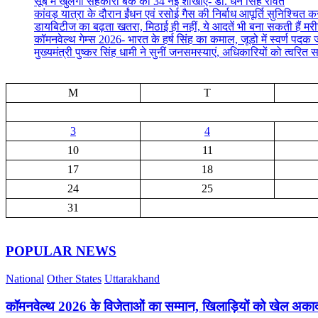
सूबे में खुलेगी सहकारी बैंक की 34 नई शाखाएं- डाॅ. धन सिंह रावत
कांवड़ यात्रा के दौरान ईंधन एवं रसोई गैस की निर्बाध आपूर्ति सुनिश्चित करन
डायबिटीज का बढ़ता खतरा, मिठाई ही नहीं, ये आदतें भी बना सकती हैं मर
कॉमनवेल्थ गेम्स 2026- भारत के हर्ष सिंह का कमाल, जूडो में स्वर्ण पद
मुख्यमंत्री पुष्कर सिंह धामी ने सुनीं जनसमस्याएं, अधिकारियों को त्वरित स
M
T
3
4
10
11
17
18
24
25
31
POPULAR NEWS
National
Other States
Uttarakhand
कॉमनवेल्थ 2026 के विजेताओं का सम्मान, खिलाड़ियों को खेल अक