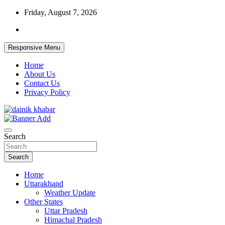
Skip
Friday, August 7, 2026
to
content
Responsive Menu
Home
About Us
Contact Us
Privacy Policy
Dainikkhabar.in – Uttarakhand Daily Hin
Search
Search
Home
Uttarakhand
Weather Update
Other States
Uttar Pradesh
Himachal Pradesh