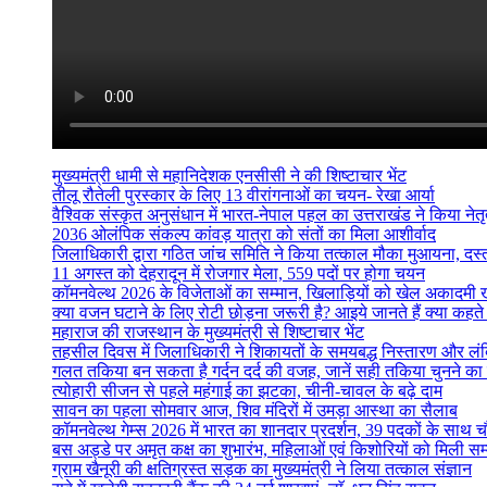
मुख्यमंत्री धामी से महानिदेशक एनसीसी ने की शिष्टाचार भेंट
तीलू रौतेली पुरस्कार के लिए 13 वीरांगनाओं का चयन- रेखा आर्या
वैश्विक संस्कृत अनुसंधान में भारत-नेपाल पहल का उत्तराखंड ने किया नेतृत
2036 ओलंपिक संकल्प कांवड़ यात्रा को संतों का मिला आशीर्वाद
जिलाधिकारी द्वारा गठित जांच समिति ने किया तत्काल मौका मुआयना, दस
11 अगस्त को देहरादून में रोजगार मेला, 559 पदों पर होगा चयन
कॉमनवेल्थ 2026 के विजेताओं का सम्मान, खिलाड़ियों को खेल अकादमी
क्या वजन घटाने के लिए रोटी छोड़ना जरूरी है? आइये जानते हैं क्या कहते है
महाराज की राजस्थान के मुख्यमंत्री से शिष्टाचार भेंट
तहसील दिवस में जिलाधिकारी ने शिकायतों के समयबद्ध निस्तारण और लंबित व
गलत तकिया बन सकता है गर्दन दर्द की वजह, जानें सही तकिया चुनने का
त्योहारी सीजन से पहले महंगाई का झटका, चीनी-चावल के बढ़े दाम
सावन का पहला सोमवार आज, शिव मंदिरों में उमड़ा आस्था का सैलाब
कॉमनवेल्थ गेम्स 2026 में भारत का शानदार प्रदर्शन, 39 पदकों के साथ च
बस अड्डे पर अमृत कक्ष का शुभारंभ, महिलाओं एवं किशोरियों को मिली सम्
ग्राम खैनूरी की क्षतिग्रस्त सड़क का मुख्यमंत्री ने लिया तत्काल संज्ञान