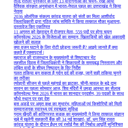
तीलू रौतेली पुरस्कार के लिए 13 वीरांगनाओं का चयन- रेखा आर्या
वैश्विक संस्कृत अनुसंधान में भारत-नेपाल पहल का उत्तराखंड ने किया
नेतृत्व
2036 ओलंपिक संकल्प कांवड़ यात्रा को संतों का मिला आशीर्वाद
जिलाधिकारी द्वारा गठित जांच समिति ने किया तत्काल मौका मुआयना,
दस्तावेज किए एकत्रित
11 अगस्त को देहरादून में रोजगार मेला, 559 पदों पर होगा चयन
कॉमनवेल्थ 2026 के विजेताओं का सम्मान, खिलाड़ियों को खेल अकादमी
खोलने की सलाह
क्या वजन घटाने के लिए रोटी छोड़ना जरूरी है? आइये जानते हैं क्या
कहते हैं एक्सपर्ट्स |
महाराज की राजस्थान के मुख्यमंत्री से शिष्टाचार भेंट
तहसील दिवस में जिलाधिकारी ने शिकायतों के समयबद्ध निस्तारण और
लंबित वादों के शीघ्र निष्पादन के दिए निर्देश
गलत तकिया बन सकता है गर्दन दर्द की वजह, जानें सही तकिया चुनने
का तरीका
त्योहारी सीजन से पहले महंगाई का झटका, चीनी-चावल के बढ़े दाम
सावन का पहला सोमवार आज, शिव मंदिरों में उमड़ा आस्था का सैलाब
कॉमनवेल्थ गेम्स 2026 में भारत का शानदार प्रदर्शन, 39 पदकों के साथ
चौथे स्थान पर रहा देश
बस अड्डे पर अमृत कक्ष का शुभारंभ, महिलाओं एवं किशोरियों को मिली
सम्मानजनक स्वास्थ्य एवं स्वच्छता सुविधा
ग्राम खैनूरी की क्षतिग्रस्त सड़क का मुख्यमंत्री ने लिया तत्काल संज्ञान
सूबे में खुलेगी सहकारी बैंक की 34 नई शाखाएं- डाॅ. धन सिंह रावत
कांवड़ यात्रा के दौरान ईंधन एवं रसोई गैस की निर्बाध आपूर्ति सुनिश्चित