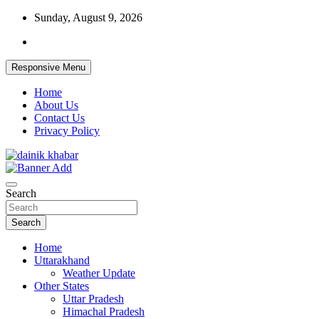
Skip
Sunday, August 9, 2026
to
content
Responsive Menu
Home
About Us
Contact Us
Privacy Policy
Dainikkhabar.in – Uttarakhand Daily
Search
Hindi News Website
Search
Home
Uttarakhand
Weather Update
Other States
Uttar Pradesh
Himachal Pradesh