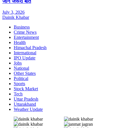
जानें जरूरी बातें
July 3, 2026
Dainik Khabar
Business
Crime News
Entertainment
Health
Himachal Pradesh
International
IPO Update
Jobs
National
Other States
Political
Sports
Stock Market
Tech
Uttar Pradesh
Uttarakhand
Weather Update