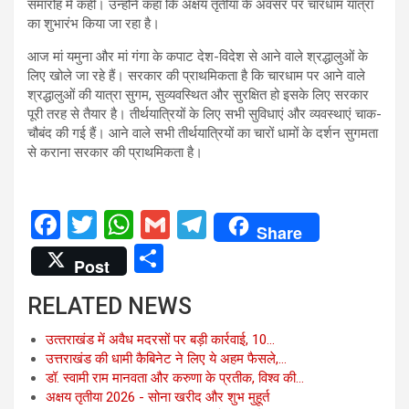
समारोह में कही। उन्होंने कहा कि अक्षय तृतीया के अवसर पर चारधाम यात्रा
का शुभारंभ किया जा रहा है।
आज मां यमुना और मां गंगा के कपाट देश-विदेश से आने वाले श्रद्धालुओं के
लिए खोले जा रहे हैं। सरकार की प्राथमिकता है कि चारधाम पर आने वाले
श्रद्धालुओं की यात्रा सुगम, सुव्यवस्थित और सुरक्षित हो इसके लिए सरकार
पूरी तरह से तैयार है। तीर्थयात्रियों के लिए सभी सुविधाएं और व्यवस्थाएं चाक-
चौबंद की गई हैं। आने वाले सभी तीर्थयात्रियों का चारों धामों के दर्शन सुगमता
से कराना सरकार की प्राथमिकता है।
F
T
W
G
T
Share
a
wi
h
m
el
S
Post
ce
tt
at
ail
e
h
RELATED NEWS
b
er
s
gr
ar
o
A
a
e
उत्‍तराखंड में अवैध मदरसों पर बड़ी कार्रवाई, 10…
उत्तराखंड की धामी कैबिनेट ने लिए ये अहम फैसले,…
o
p
m
डॉ. स्वामी राम मानवता और करुणा के प्रतीक, विश्व की…
k
p
अक्षय तृतीया 2026 - सोना खरीद और शुभ मुहूर्त