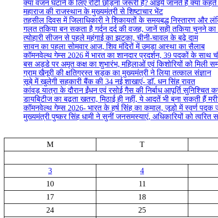
क्या वजन घटाने के लिए रोटी छोड़ना जरूरी है? आइये जानते हैं क्या कहते है
महाराज की राजस्थान के मुख्यमंत्री से शिष्टाचार भेंट
तहसील दिवस में जिलाधिकारी ने शिकायतों के समयबद्ध निस्तारण और लंबित व
गलत तकिया बन सकता है गर्दन दर्द की वजह, जानें सही तकिया चुनने का
त्योहारी सीजन से पहले महंगाई का झटका, चीनी-चावल के बढ़े दाम
सावन का पहला सोमवार आज, शिव मंदिरों में उमड़ा आस्था का सैलाब
कॉमनवेल्थ गेम्स 2026 में भारत का शानदार प्रदर्शन, 39 पदकों के साथ च
बस अड्डे पर अमृत कक्ष का शुभारंभ, महिलाओं एवं किशोरियों को मिली सम्
ग्राम खैनूरी की क्षतिग्रस्त सड़क का मुख्यमंत्री ने लिया तत्काल संज्ञान
सूबे में खुलेगी सहकारी बैंक की 34 नई शाखाएं- डाॅ. धन सिंह रावत
कांवड़ यात्रा के दौरान ईंधन एवं रसोई गैस की निर्बाध आपूर्ति सुनिश्चित करन
डायबिटीज का बढ़ता खतरा, मिठाई ही नहीं, ये आदतें भी बना सकती हैं मर
कॉमनवेल्थ गेम्स 2026- भारत के हर्ष सिंह का कमाल, जूडो में स्वर्ण पद
मुख्यमंत्री पुष्कर सिंह धामी ने सुनीं जनसमस्याएं, अधिकारियों को त्वरित स
M
T
3
4
10
11
17
18
24
25