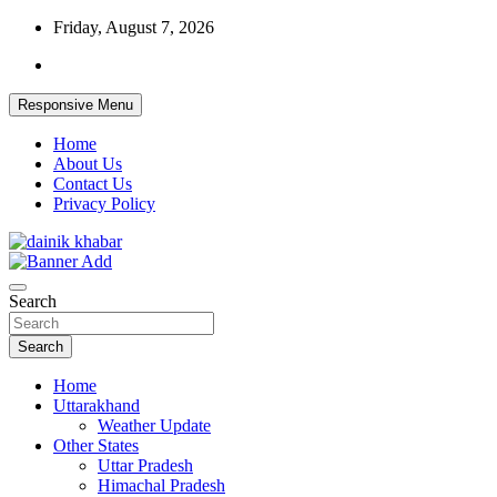
Skip
Friday, August 7, 2026
to
content
Responsive Menu
Home
About Us
Contact Us
Privacy Policy
Dainikkhabar.in – Uttarakhand Daily Hin
Search
Search
Home
Uttarakhand
Weather Update
Other States
Uttar Pradesh
Himachal Pradesh