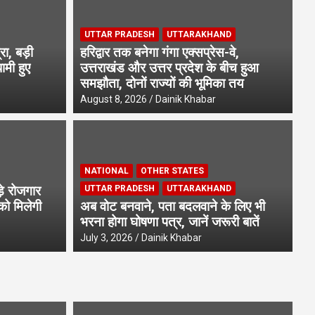
UTTAR PRADESH
UTTARAKHAND
रा, बड़ी
हरिद्वार तक बनेगा गंगा एक्सप्रेस-वे,
धामी हुए
उत्तराखंड और उत्तर प्रदेश के बीच हुआ
समझौता, दोनों राज्यों की भूमिका तय
August 8, 2026
Dainik Khabar
U
NATIONAL
OTHER STATES
ला, ओवरटाइम कराया तो देनी होगी
हर
ड़े रोजगार
UTTAR PRADESH
UTTARAKHAND
ष-महिला को एक समान वेतन
प
को मिलेगी
अब वोट बनवाने, पता बदलवाने के लिए भी
भरना होगा घोषणा पत्र, जानें जरूरी बातें
Au
July 3, 2026
Dainik Khabar