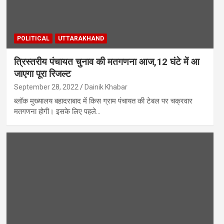
POLITICAL
UTTARAKHAND
त्रिस्तरीय पंचायत चुनाव की मतगणना आज,12 घंटे में आ
जाएगा पूरा रिजल्ट
September 28, 2022
Dainik Khabar
ब्लॉक मुख्यालय बहादराबाद में किस ग्राम पंचायत की टेबल पर चक्रवार
मतगणना होगी। इसके लिए पहले…