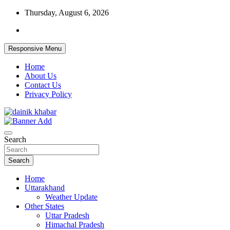
Skip
Thursday, August 6, 2026
to
content
Responsive Menu
Home
About Us
Contact Us
Privacy Policy
Dainikkhabar.in – Uttarakhand Daily
Search
Hindi News Website
Search
Home
Uttarakhand
Weather Update
Other States
Uttar Pradesh
Himachal Pradesh