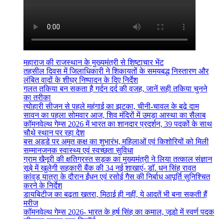
महाराज की राजस्थान के मुख्यमंत्री से शिष्टाचार भेंट
तहसील दिवस में जिलाधिकारी ने शिकायतों के समयबद्ध निस्तारण और
लंबित वादों के शीघ्र निष्पादन के दिए निर्देश
गलत तकिया बन सकता है गर्दन दर्द की वजह, जानें सही तकिया चुनने
का तरीका
त्योहारी सीजन से पहले महंगाई का झटका, चीनी-चावल के बढ़े दाम
सावन का पहला सोमवार आज, शिव मंदिरों में उमड़ा आस्था का सैलाब
कॉमनवेल्थ गेम्स 2026 में भारत का शानदार प्रदर्शन, 39 पदकों के साथ
चौथे स्थान पर रहा देश
बस अड्डे पर अमृत कक्ष का शुभारंभ, महिलाओं एवं किशोरियों को मिली
सम्मानजनक स्वास्थ्य एवं स्वच्छता सुविधा
ग्राम खैनूरी की क्षतिग्रस्त सड़क का मुख्यमंत्री ने लिया तत्काल संज्ञान
सूबे में खुलेगी सहकारी बैंक की 34 नई शाखाएं- डाॅ. धन सिंह रावत
कांवड़ यात्रा के दौरान ईंधन एवं रसोई गैस की निर्बाध आपूर्ति सुनिश्चित
करने के निर्देश
डायबिटीज का बढ़ता खतरा, मिठाई ही नहीं, ये आदतें भी बना सकती हैं
मरीज
कॉमनवेल्थ गेम्स 2026- भारत के हर्ष सिंह का कमाल, जूडो में स्वर्ण पदक