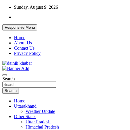
Skip
Sunday, August 9, 2026
to
content
Responsive Menu
Home
About Us
Contact Us
Privacy Policy
Dainikkhabar.in – Uttarakhand Daily
Search
Hindi News Website
Search
Home
Uttarakhand
Weather Update
Other States
Uttar Pradesh
Himachal Pradesh