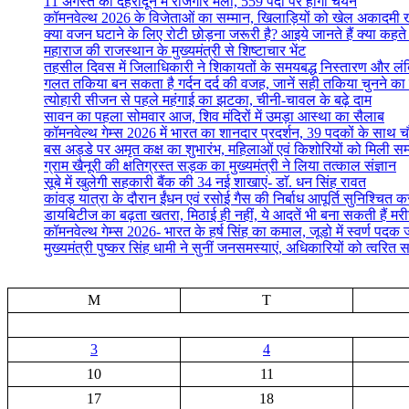
11 अगस्त को देहरादून में रोजगार मेला, 559 पदों पर होगा चयन
कॉमनवेल्थ 2026 के विजेताओं का सम्मान, खिलाड़ियों को खेल अकादमी
क्या वजन घटाने के लिए रोटी छोड़ना जरूरी है? आइये जानते हैं क्या कहते है
महाराज की राजस्थान के मुख्यमंत्री से शिष्टाचार भेंट
तहसील दिवस में जिलाधिकारी ने शिकायतों के समयबद्ध निस्तारण और लंबित व
गलत तकिया बन सकता है गर्दन दर्द की वजह, जानें सही तकिया चुनने का
त्योहारी सीजन से पहले महंगाई का झटका, चीनी-चावल के बढ़े दाम
सावन का पहला सोमवार आज, शिव मंदिरों में उमड़ा आस्था का सैलाब
कॉमनवेल्थ गेम्स 2026 में भारत का शानदार प्रदर्शन, 39 पदकों के साथ च
बस अड्डे पर अमृत कक्ष का शुभारंभ, महिलाओं एवं किशोरियों को मिली सम्
ग्राम खैनूरी की क्षतिग्रस्त सड़क का मुख्यमंत्री ने लिया तत्काल संज्ञान
सूबे में खुलेगी सहकारी बैंक की 34 नई शाखाएं- डाॅ. धन सिंह रावत
कांवड़ यात्रा के दौरान ईंधन एवं रसोई गैस की निर्बाध आपूर्ति सुनिश्चित करन
डायबिटीज का बढ़ता खतरा, मिठाई ही नहीं, ये आदतें भी बना सकती हैं मर
कॉमनवेल्थ गेम्स 2026- भारत के हर्ष सिंह का कमाल, जूडो में स्वर्ण पद
मुख्यमंत्री पुष्कर सिंह धामी ने सुनीं जनसमस्याएं, अधिकारियों को त्वरित स
M
T
3
4
10
11
17
18