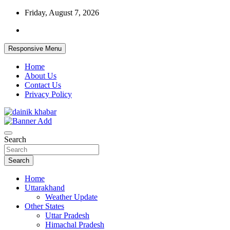
Skip
Friday, August 7, 2026
to
content
Responsive Menu
Home
About Us
Contact Us
Privacy Policy
Dainikkhabar.in – Uttarakhand Daily Hin
Search
Search
Home
Uttarakhand
Weather Update
Other States
Uttar Pradesh
Himachal Pradesh