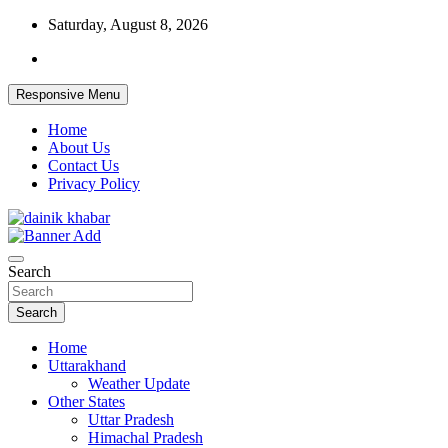
Skip
Saturday, August 8, 2026
to
content
Responsive Menu
Home
About Us
Contact Us
Privacy Policy
Dainikkhabar.in – Uttarakhand Daily
Search
Hindi News Website
Search
Home
Uttarakhand
Weather Update
Other States
Uttar Pradesh
Himachal Pradesh