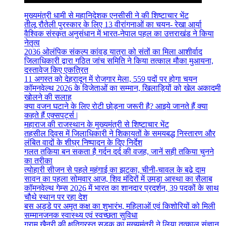
मुख्यमंत्री धामी से महानिदेशक एनसीसी ने की शिष्टाचार भेंट
तीलू रौतेली पुरस्कार के लिए 13 वीरांगनाओं का चयन- रेखा आर्या
वैश्विक संस्कृत अनुसंधान में भारत-नेपाल पहल का उत्तराखंड ने किया
नेतृत्व
2036 ओलंपिक संकल्प कांवड़ यात्रा को संतों का मिला आशीर्वाद
जिलाधिकारी द्वारा गठित जांच समिति ने किया तत्काल मौका मुआयना,
दस्तावेज किए एकत्रित
11 अगस्त को देहरादून में रोजगार मेला, 559 पदों पर होगा चयन
कॉमनवेल्थ 2026 के विजेताओं का सम्मान, खिलाड़ियों को खेल अकादमी
खोलने की सलाह
क्या वजन घटाने के लिए रोटी छोड़ना जरूरी है? आइये जानते हैं क्या
कहते हैं एक्सपर्ट्स |
महाराज की राजस्थान के मुख्यमंत्री से शिष्टाचार भेंट
तहसील दिवस में जिलाधिकारी ने शिकायतों के समयबद्ध निस्तारण और
लंबित वादों के शीघ्र निष्पादन के दिए निर्देश
गलत तकिया बन सकता है गर्दन दर्द की वजह, जानें सही तकिया चुनने
का तरीका
त्योहारी सीजन से पहले महंगाई का झटका, चीनी-चावल के बढ़े दाम
सावन का पहला सोमवार आज, शिव मंदिरों में उमड़ा आस्था का सैलाब
कॉमनवेल्थ गेम्स 2026 में भारत का शानदार प्रदर्शन, 39 पदकों के साथ
चौथे स्थान पर रहा देश
बस अड्डे पर अमृत कक्ष का शुभारंभ, महिलाओं एवं किशोरियों को मिली
सम्मानजनक स्वास्थ्य एवं स्वच्छता सुविधा
ग्राम खैनूरी की क्षतिग्रस्त सड़क का मुख्यमंत्री ने लिया तत्काल संज्ञान