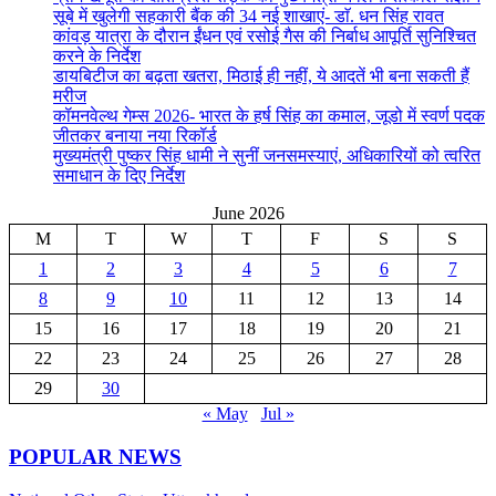
सूबे में खुलेगी सहकारी बैंक की 34 नई शाखाएं- डाॅ. धन सिंह रावत
कांवड़ यात्रा के दौरान ईंधन एवं रसोई गैस की निर्बाध आपूर्ति सुनिश्चित
करने के निर्देश
डायबिटीज का बढ़ता खतरा, मिठाई ही नहीं, ये आदतें भी बना सकती हैं
मरीज
कॉमनवेल्थ गेम्स 2026- भारत के हर्ष सिंह का कमाल, जूडो में स्वर्ण पदक
जीतकर बनाया नया रिकॉर्ड
मुख्यमंत्री पुष्कर सिंह धामी ने सुनीं जनसमस्याएं, अधिकारियों को त्वरित
समाधान के दिए निर्देश
June 2026
M
T
W
T
F
S
S
1
2
3
4
5
6
7
8
9
10
11
12
13
14
15
16
17
18
19
20
21
22
23
24
25
26
27
28
29
30
« May
Jul »
POPULAR NEWS