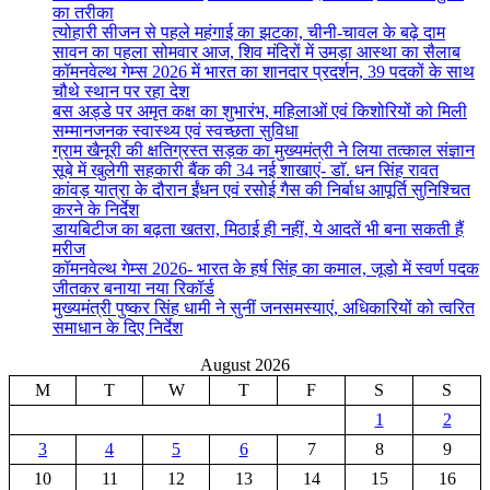
का तरीका
त्योहारी सीजन से पहले महंगाई का झटका, चीनी-चावल के बढ़े दाम
सावन का पहला सोमवार आज, शिव मंदिरों में उमड़ा आस्था का सैलाब
कॉमनवेल्थ गेम्स 2026 में भारत का शानदार प्रदर्शन, 39 पदकों के साथ
चौथे स्थान पर रहा देश
बस अड्डे पर अमृत कक्ष का शुभारंभ, महिलाओं एवं किशोरियों को मिली
सम्मानजनक स्वास्थ्य एवं स्वच्छता सुविधा
ग्राम खैनूरी की क्षतिग्रस्त सड़क का मुख्यमंत्री ने लिया तत्काल संज्ञान
सूबे में खुलेगी सहकारी बैंक की 34 नई शाखाएं- डाॅ. धन सिंह रावत
कांवड़ यात्रा के दौरान ईंधन एवं रसोई गैस की निर्बाध आपूर्ति सुनिश्चित
करने के निर्देश
डायबिटीज का बढ़ता खतरा, मिठाई ही नहीं, ये आदतें भी बना सकती हैं
मरीज
कॉमनवेल्थ गेम्स 2026- भारत के हर्ष सिंह का कमाल, जूडो में स्वर्ण पदक
जीतकर बनाया नया रिकॉर्ड
मुख्यमंत्री पुष्कर सिंह धामी ने सुनीं जनसमस्याएं, अधिकारियों को त्वरित
समाधान के दिए निर्देश
August 2026
M
T
W
T
F
S
S
1
2
3
4
5
6
7
8
9
10
11
12
13
14
15
16