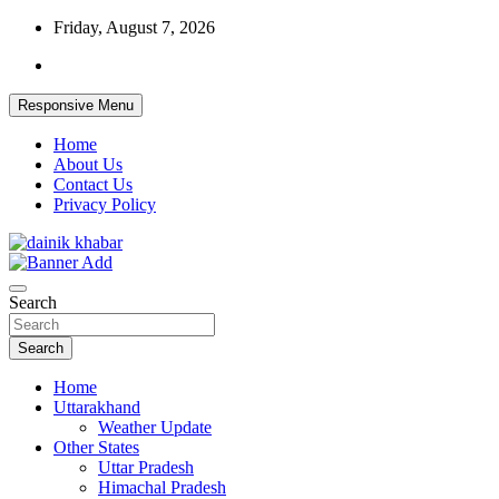
Skip
Friday, August 7, 2026
to
content
Responsive Menu
Home
About Us
Contact Us
Privacy Policy
Dainikkhabar.in – Uttarakhand Daily
Search
Hindi News Website
Search
Home
Uttarakhand
Weather Update
Other States
Uttar Pradesh
Himachal Pradesh