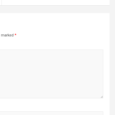
re marked
*