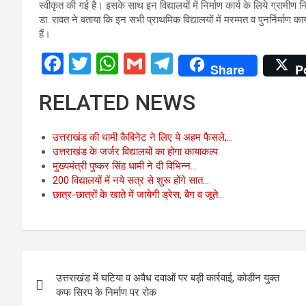
स्वीकृत की गई है। इसके साथ इन विद्यालयों में निर्माण कार्य के लिये ग्रामी
डा. रावत ने बताया कि इन सभी प्राथमिक विद्यालयों में मरम्मत व पुनर्निर्माण कार
हैं।
F
T
W
G
T
Share
P
a
wi
h
m
el
RELATED NEWS
ce
tt
at
ail
e
b
er
s
gr
उत्तराखंड की धामी कैबिनेट ने लिए ये अहम फैसले,…
o
A
a
उत्तराखंड के जर्जर विद्यालयों का होगा कायाकल्प
मुख्यमंत्री पुष्कर सिंह धामी ने दी विभिन्न…
o
p
m
200 विद्यालयों में नये सत्र से शुरू होंगे सात…
k
p
छात्र-छात्रों के खाते में जायेगी ड्रेस, बैग व जूते…
Post
उत्तराखंड में घटिया व अवैध दवाओं पर बड़ी कार्रवाई, कोडीन युक्त
navigation
कफ सिरप के निर्माण पर रोक