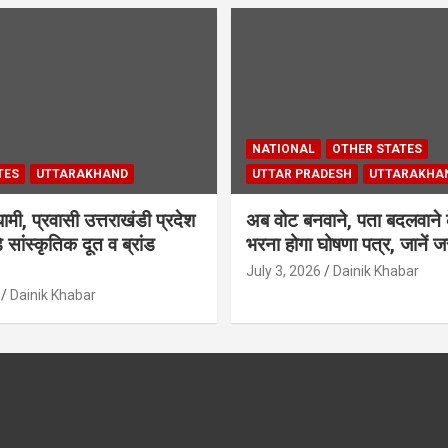
NATIONAL
OTHER STATES
TES
UTTARAKHAND
UTTAR PRADESH
UTTARAKHA
ामी, प्रवासी उत्तराखंडी प्रदेश
अब वोट बनवाने, पता बदलवाने 
 सांस्कृतिक दूत व ब्रांड
भरना होगा घोषणा पत्र, जानें जर
July 3, 2026
Dainik Khabar
Dainik Khabar