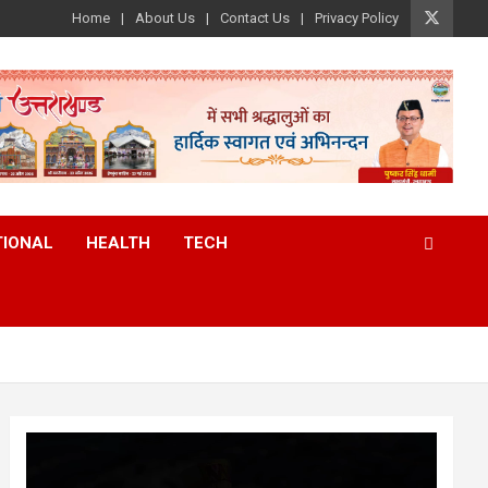
Home
About Us
Contact Us
Privacy Policy
TIONAL
HEALTH
TECH