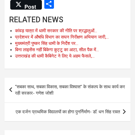
a
wi
h
m
el
S
Post
ce
tt
at
ail
e
h
RELATED NEWS
b
er
s
gr
ar
o
A
a
e
कांवड़ यात्रा में धामी सरकार की नीति पर श्रद्धालुओं…
प्रदेशभर में औषधि विभाग का सघन निरीक्षण अभियान जारी,…
o
p
m
मुख्यमंत्री पुष्कर सिंह धामी के निर्देश पर…
k
p
बिना लाइसेंस नहीं बिकेगा कुट्टू का आटा, सील पैक में…
उत्तराखंड की धामी कैबिनेट ने लिए ये अहम फैसले,…
Post
“सबका साथ, सबका विकास, सबका विश्वास” के संकल्प के साथ कार्य कर
navigation
रही सरकार- गणेश जोशी
एक दर्जन प्राथमिक विद्यालयों का होगा पुनर्निर्माण- डाॅ. धन सिंह रावत