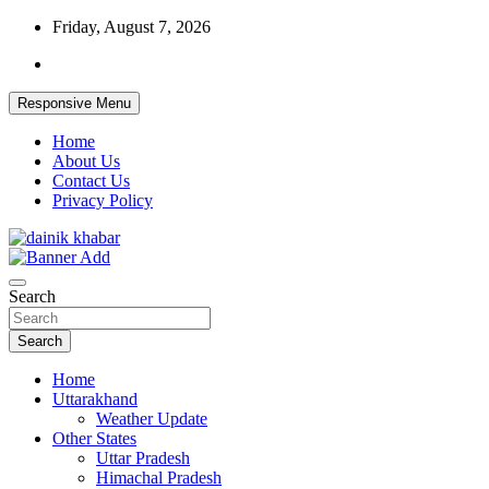
Skip
Friday, August 7, 2026
to
content
Responsive Menu
Home
About Us
Contact Us
Privacy Policy
Dainikkhabar.in – Uttarakhand Daily Hin
Search
Search
Home
Uttarakhand
Weather Update
Other States
Uttar Pradesh
Himachal Pradesh