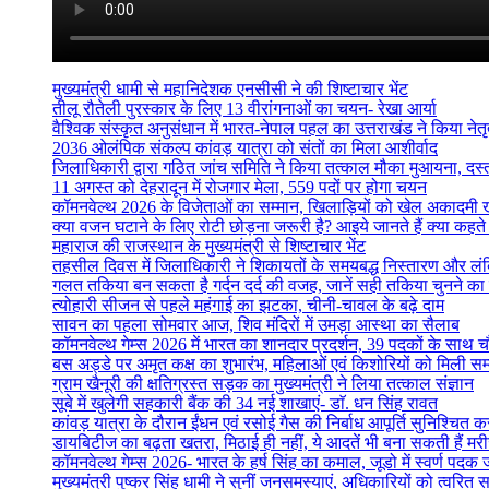
मुख्यमंत्री धामी से महानिदेशक एनसीसी ने की शिष्टाचार भेंट
तीलू रौतेली पुरस्कार के लिए 13 वीरांगनाओं का चयन- रेखा आर्या
वैश्विक संस्कृत अनुसंधान में भारत-नेपाल पहल का उत्तराखंड ने किया नेतृत
2036 ओलंपिक संकल्प कांवड़ यात्रा को संतों का मिला आशीर्वाद
जिलाधिकारी द्वारा गठित जांच समिति ने किया तत्काल मौका मुआयना, दस
11 अगस्त को देहरादून में रोजगार मेला, 559 पदों पर होगा चयन
कॉमनवेल्थ 2026 के विजेताओं का सम्मान, खिलाड़ियों को खेल अकादमी
क्या वजन घटाने के लिए रोटी छोड़ना जरूरी है? आइये जानते हैं क्या कहते है
महाराज की राजस्थान के मुख्यमंत्री से शिष्टाचार भेंट
तहसील दिवस में जिलाधिकारी ने शिकायतों के समयबद्ध निस्तारण और लंबित व
गलत तकिया बन सकता है गर्दन दर्द की वजह, जानें सही तकिया चुनने का
त्योहारी सीजन से पहले महंगाई का झटका, चीनी-चावल के बढ़े दाम
सावन का पहला सोमवार आज, शिव मंदिरों में उमड़ा आस्था का सैलाब
कॉमनवेल्थ गेम्स 2026 में भारत का शानदार प्रदर्शन, 39 पदकों के साथ च
बस अड्डे पर अमृत कक्ष का शुभारंभ, महिलाओं एवं किशोरियों को मिली सम्
ग्राम खैनूरी की क्षतिग्रस्त सड़क का मुख्यमंत्री ने लिया तत्काल संज्ञान
सूबे में खुलेगी सहकारी बैंक की 34 नई शाखाएं- डाॅ. धन सिंह रावत
कांवड़ यात्रा के दौरान ईंधन एवं रसोई गैस की निर्बाध आपूर्ति सुनिश्चित करन
डायबिटीज का बढ़ता खतरा, मिठाई ही नहीं, ये आदतें भी बना सकती हैं मर
कॉमनवेल्थ गेम्स 2026- भारत के हर्ष सिंह का कमाल, जूडो में स्वर्ण पद
मुख्यमंत्री पुष्कर सिंह धामी ने सुनीं जनसमस्याएं, अधिकारियों को त्वरित स