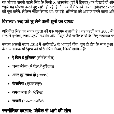
यह घोषणा सबसे पहले सिंह के निजी X अकाउंट (पूर्व में ट्विटर) पर दिखाई दी औ
“मुझे यह घोषणा करते हुए खुशी हो रही है कि अब से मैं पार्श्व गायक (playback vo
को पूरा करेंगे, लेकिन संदेश स्पष्ट था: हर बड़े अभिनेता की आवाज़ बनने वाला अ
विरासत: रूह को छू लेने वाली धुनों का दशक
अरिजीत सिंह का सफर दृढ़ता की एक अनुपम कहानी है। वह पहली बार 2005 में
उन्होंने प्रीतम, शंकर-एहसान-लॉय और मिथुन जैसे संगीतकारों के लिए सहायक प्रो
उनका असली उदय 2013 में
आशिकी 2
के भावपूर्ण गीत “तुम ही हो” के साथ हुआ
के भावनात्मक परिदृश्य को परिभाषित किया, जिनमें शामिल हैं:
ऐ दिल है मुश्किल
(शीर्षक गीत)
चन्ना मेरेया
(
ऐ दिल है मुश्किल
)
अगर तुम साथ हो
(
तमाशा
)
केसरिया
(
ब्रह्मास्त्र
)
अपना बना ले
(
भेड़िया
)
सजनी
(
लापता लेडीज
)
रणनीतिक बदलाव: प्लेबैक से आगे की सोच