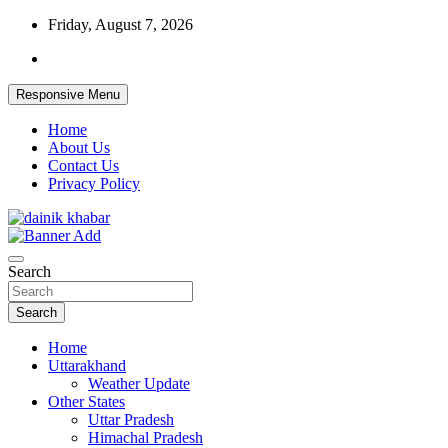
Skip
Friday, August 7, 2026
to
content
Responsive Menu
Home
About Us
Contact Us
Privacy Policy
Dainikkhabar.in – Uttarakhand Daily Hin
Search
Search
Home
Uttarakhand
Weather Update
Other States
Uttar Pradesh
Himachal Pradesh