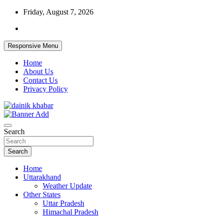
Skip
Friday, August 7, 2026
to
content
Responsive Menu
Home
About Us
Contact Us
Privacy Policy
Dainikkhabar.in – Uttarakhand Daily
Search
Hindi News Website
Search
Home
Uttarakhand
Weather Update
Other States
Uttar Pradesh
Himachal Pradesh