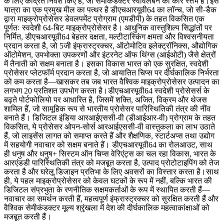
के लिए केंद्रित निवेश किए हैं, जो सेमीकंडक्टर स्वावलंबन का कोर स्तंभ है।इस
यात्रा का एक प्रमुख मील का पत्थर है डीएचआरयूवी64 का लॉन्च, जो सी-डैक
द्वारा माइक्रोप्रोसेसर डेवलपमेंट प्रोग्राम (एमडीपी) के तहत विकसित एक
पूर्णतः स्वदेशी 64-बिट माइक्रोप्रोसेसर है। आधुनिक वास्तुशिल्प सिद्धांतों पर
निर्मित, डीएचआरयूवी64 बेहतर दक्षता, मल्टीटास्किंग क्षमता और विश्वसनीयता
प्रदान करता है, जो 5जी इंफ्रास्ट्रक्चर, ऑटोमोटिव इलेक्ट्रॉनिक्स, औद्योगिक
ऑटोमेशन, उपभोक्ता उपकरणों और इंटरनेट ऑफ थिंग्स (आईओटी) जैसे क्षेत्रों
में तैनाती को सक्षम बनाता है। इसका विकास भारत को एक सुरक्षित, स्वदेशी
प्रोसेसर प्लेटफॉर्म प्रदान करता है, जो आयातित चिप्स पर दीर्घकालिक निर्भरता
को कम करता है—खासकर तब जब भारत वैश्विक माइक्रोप्रोसेसर उत्पादन का
लगभग 20 प्रतिशत उपभोग करता है।डीएचआरयूवी64 स्वदेशी प्रोसेसर्स के
बढ़ते पोर्टफोलियो पर आधारित है, जिसमें शक्ति, अजित, विक्रम और थेजस
शामिल हैं, जो सामूहिक रूप से भारतीय प्रोसेसर पारिस्थितिकी तंत्र की नींव
बनाते हैं। डिजिटल इंडिया आरआईएससी-वी (डीआईआर-वी) प्रोग्राम के तहत
विकसित, ये प्रोसेसर ओपन-सोर्स आरआईएससी-वी वास्तुकला का लाभ उठाते
हैं, जो लाइसेंस लागत को समाप्त करते हैं और शैक्षणिक, स्टार्टअप्स तथा उद्योग
में सहयोगी नवाचार को सक्षम बनाते हैं। डीएचआरयूवी64 का रोलआउट, साथ
ही धनुष और धनुष+ सिस्टम ऑन चिप्स वेरिएंट्स का चल रहा विकास, भारत के
आरएंडडी पारिस्थितिकी तंत्र को मजबूत करता है, उत्पाद प्रोटोटाइपिंग को तेज
करता है और घरेलू डिजाइन प्रतिभा के लिए अवसरों का विस्तार करता है।साथ
ही, ये पहल माइक्रोप्रोसेसर को केवल घटकों के रूप में नहीं, बल्कि भारत की
डिजिटल संप्रभुता के रणनीतिक सक्षमकर्ताओं के रूप में स्थापित करती हैं—
नवाचार का समर्थन करती हैं, महत्वपूर्ण इंफ्रास्ट्रक्चर को सुरक्षित करती हैं और
वैश्विक सेमीकंडक्टर मूल्य श्रृंखला में देश की दीर्घकालिक महत्वाकांक्षाओं को
मजबूत करती हैं।