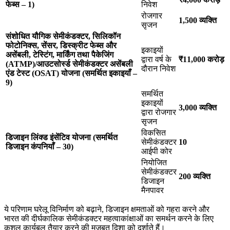
फेब्स – 1)
निवेश
रोजगार
1,500
व्यक्ति
सृजन
संशोधित यौगिक सेमीकंडक्टर, सिलिकॉन
फोटोनिक्स, सेंसर, डिस्क्रीट फेब्स और
इकाइयों
असेंबली, टेस्टिंग, मार्किंग तथा पैकेजिंग
द्वारा वर्ष के
₹11,000
करोड़
(ATMP)/आउटसोर्स्ड सेमीकंडक्टर असेंबली
दौरान निवेश
एंड टेस्ट (OSAT) योजना (समर्थित इकाइयाँ –
9)
समर्थित
इकाइयों
3,000
व्यक्ति
द्वारा रोजगार
सृजन
विकसित
डिजाइन लिंक्ड इंसेंटिव योजना (समर्थित
सेमीकंडक्टर
10
डिजाइन कंपनियाँ – 30)
आईपी कोर
नियोजित
सेमीकंडक्टर
200
व्यक्ति
डिजाइन
मैनपावर
ये परिणाम घरेलू विनिर्माण को बढ़ाने, डिजाइन क्षमताओं को गहरा करने और
भारत की दीर्घकालिक सेमीकंडक्टर महत्वाकांक्षाओं का समर्थन करने के लिए
कुशल कार्यबल तैयार करने की मजबूत दिशा को दर्शाते हैं।