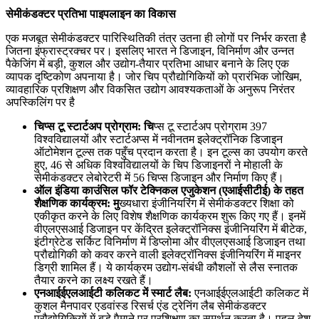
सेमीकंडक्टर प्रतिभा पाइपलाइन का विकास
एक मजबूत सेमीकंडक्टर पारिस्थितिकी तंत्र उतना ही लोगों पर निर्भर करता है
जितना इंफ्रास्ट्रक्चर पर। इसलिए भारत ने डिजाइन, विनिर्माण और उन्नत
पैकेजिंग में बड़ी, कुशल और उद्योग-तैयार प्रतिभा आधार बनाने के लिए एक
व्यापक दृष्टिकोण अपनाया है। जोर चिप प्रौद्योगिकियों को प्रारंभिक जोखिम,
व्यावहारिक प्रशिक्षण और विकसित उद्योग आवश्यकताओं के अनुरूप निरंतर
अपस्किलिंग पर है
चिप्स टू स्टार्टअप प्रोग्राम: चि
प्स टू स्टार्टअप प्रोग्राम 397
विश्वविद्यालयों और स्टार्टअप्स में नवीनतम इलेक्ट्रॉनिक डिजाइन
ऑटोमेशन टूल्स तक पहुँच प्रदान करता है। इन टूल्स का उपयोग करते
हुए, 46 से अधिक विश्वविद्यालयों के चिप डिजाइनरों ने मोहाली के
सेमीकंडक्टर लेबोरेटरी में 56 चिप्स डिजाइन और निर्माण किए हैं।
ऑल इंडिया काउंसिल फॉर टेक्निकल एजुकेशन (एआईसीटीई) के तहत
शैक्षणिक कार्यक्रम: मु
ख्यधारा इंजीनियरिंग में सेमीकंडक्टर शिक्षा को
एकीकृत करने के लिए विशेष शैक्षणिक कार्यक्रम शुरू किए गए हैं। इनमें
वीएलएसआई डिजाइन पर केंद्रित इलेक्ट्रॉनिक्स इंजीनियरिंग में बीटेक,
इंटीग्रेटेड सर्किट विनिर्माण में डिप्लोमा और वीएलएसआई डिजाइन तथा
प्रौद्योगिकी को कवर करने वाली इलेक्ट्रॉनिक्स इंजीनियरिंग में माइनर
डिग्री शामिल हैं। ये कार्यक्रम उद्योग-संबंधी कौशलों से लैस स्नातक
तैयार करने का लक्ष्य रखते हैं।
एनआईईएलआईटी कलिकट में स्मार्ट लैब:
एनआईईएलआईटी कलिकट में
कुशल मैनपावर एडवांस्ड रिसर्च एंड ट्रेनिंग लैब सेमीकंडक्टर
प्रौद्योगिकियों में बड़े पैमाने पर प्रशिक्षण का समर्थन करता है। पहल देश