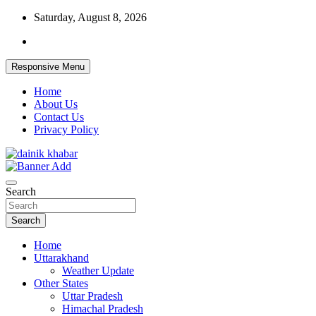
Skip
Saturday, August 8, 2026
to
content
Responsive Menu
Home
About Us
Contact Us
Privacy Policy
Dainikkhabar.in – Uttarakhand Daily
Search
Hindi News Website
Search
Home
Uttarakhand
Weather Update
Other States
Uttar Pradesh
Himachal Pradesh