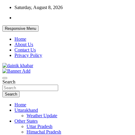
Skip
Saturday, August 8, 2026
to
content
Responsive Menu
Home
About Us
Contact Us
Privacy Policy
Dainikkhabar.in – Uttarakhand Daily
Search
Hindi News Website
Search
Home
Uttarakhand
Weather Update
Other States
Uttar Pradesh
Himachal Pradesh