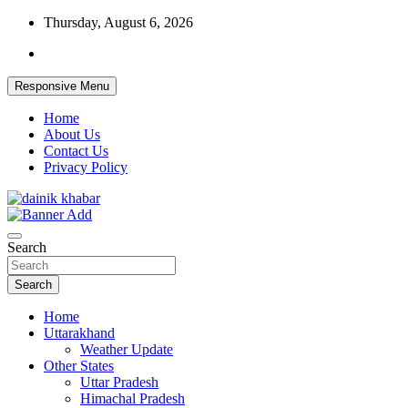
Skip
Thursday, August 6, 2026
to
content
Responsive Menu
Home
About Us
Contact Us
Privacy Policy
Dainikkhabar.in – Uttarakhand Daily Hin
Search
Search
Home
Uttarakhand
Weather Update
Other States
Uttar Pradesh
Himachal Pradesh