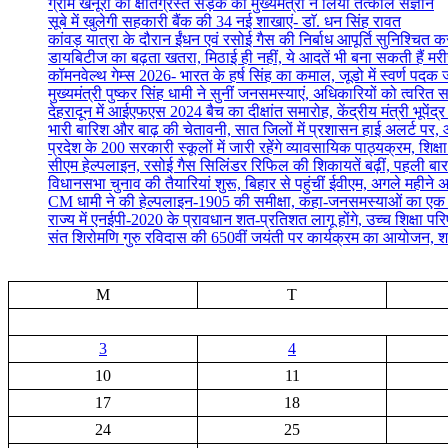
ग्राम खैनूरी की क्षतिग्रस्त सड़क का मुख्यमंत्री ने लिया तत्काल संज्ञान
सूबे में खुलेगी सहकारी बैंक की 34 नई शाखाएं- डाॅ. धन सिंह रावत
कांवड़ यात्रा के दौरान ईंधन एवं रसोई गैस की निर्बाध आपूर्ति सुनिश्चित करन
डायबिटीज का बढ़ता खतरा, मिठाई ही नहीं, ये आदतें भी बना सकती हैं मर
कॉमनवेल्थ गेम्स 2026- भारत के हर्ष सिंह का कमाल, जूडो में स्वर्ण पद
मुख्यमंत्री पुष्कर सिंह धामी ने सुनीं जनसमस्याएं, अधिकारियों को त्वरित स
देहरादून में आईएफएस 2024 बैच का दीक्षांत समारोह, केंद्रीय मंत्री भूपेंद
भारी बारिश और बाढ़ की चेतावनी, सात जिलों में प्रशासन हाई अलर्ट पर, आ
प्रदेश के 200 सरकारी स्कूलों में जारी रहेंगे व्यावसायिक पाठ्यक्रम, शिक्षा म
सीएम हेल्पलाइन, रसोई गैस सिलिंडर रिफिल की शिकायतें बढ़ीं, पहली बार
विधानसभा चुनाव की तैयारियां शुरू, बिहार से पहुंचीं ईवीएम, अगले महीने 
CM धामी ने की हेल्पलाइन-1905 की समीक्षा, कहा-जनसमस्याओं का एक सप्
राज्य में एनईपी-2020 के प्रावधान शत-प्रतिशत लागू होंगे, उच्च शिक्षा पर
संत शिरोमणि गुरु रविदास की 650वीं जयंती पर कार्यक्रम का आयोजन, श
M
T
3
4
10
11
17
18
24
25