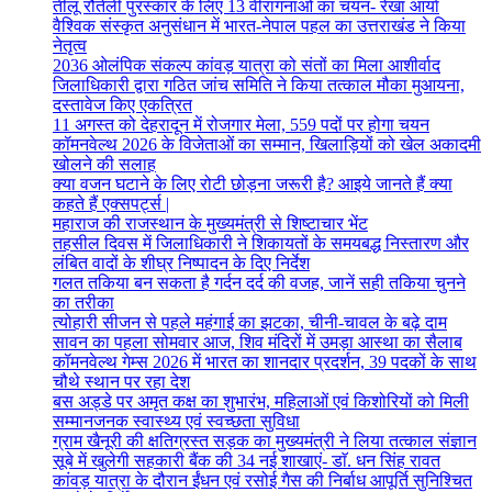
तीलू रौतेली पुरस्कार के लिए 13 वीरांगनाओं का चयन- रेखा आर्या
वैश्विक संस्कृत अनुसंधान में भारत-नेपाल पहल का उत्तराखंड ने किया
नेतृत्व
2036 ओलंपिक संकल्प कांवड़ यात्रा को संतों का मिला आशीर्वाद
जिलाधिकारी द्वारा गठित जांच समिति ने किया तत्काल मौका मुआयना,
दस्तावेज किए एकत्रित
11 अगस्त को देहरादून में रोजगार मेला, 559 पदों पर होगा चयन
कॉमनवेल्थ 2026 के विजेताओं का सम्मान, खिलाड़ियों को खेल अकादमी
खोलने की सलाह
क्या वजन घटाने के लिए रोटी छोड़ना जरूरी है? आइये जानते हैं क्या
कहते हैं एक्सपर्ट्स |
महाराज की राजस्थान के मुख्यमंत्री से शिष्टाचार भेंट
तहसील दिवस में जिलाधिकारी ने शिकायतों के समयबद्ध निस्तारण और
लंबित वादों के शीघ्र निष्पादन के दिए निर्देश
गलत तकिया बन सकता है गर्दन दर्द की वजह, जानें सही तकिया चुनने
का तरीका
त्योहारी सीजन से पहले महंगाई का झटका, चीनी-चावल के बढ़े दाम
सावन का पहला सोमवार आज, शिव मंदिरों में उमड़ा आस्था का सैलाब
कॉमनवेल्थ गेम्स 2026 में भारत का शानदार प्रदर्शन, 39 पदकों के साथ
चौथे स्थान पर रहा देश
बस अड्डे पर अमृत कक्ष का शुभारंभ, महिलाओं एवं किशोरियों को मिली
सम्मानजनक स्वास्थ्य एवं स्वच्छता सुविधा
ग्राम खैनूरी की क्षतिग्रस्त सड़क का मुख्यमंत्री ने लिया तत्काल संज्ञान
सूबे में खुलेगी सहकारी बैंक की 34 नई शाखाएं- डाॅ. धन सिंह रावत
कांवड़ यात्रा के दौरान ईंधन एवं रसोई गैस की निर्बाध आपूर्ति सुनिश्चित