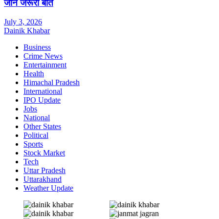
जानें जरूरी बातें
July 3, 2026
Dainik Khabar
Business
Crime News
Entertainment
Health
Himachal Pradesh
International
IPO Update
Jobs
National
Other States
Political
Sports
Stock Market
Tech
Uttar Pradesh
Uttarakhand
Weather Update