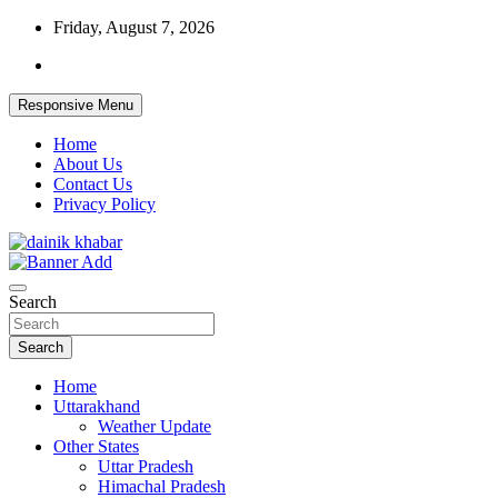
Skip
Friday, August 7, 2026
to
content
Responsive Menu
Home
About Us
Contact Us
Privacy Policy
Dainikkhabar.in – Uttarakhand Daily
Search
Hindi News Website
Search
Home
Uttarakhand
Weather Update
Other States
Uttar Pradesh
Himachal Pradesh