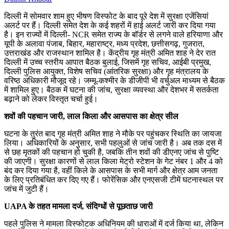
दिल्ली में सोमवार शाम हुए भीषण विस्फोट के बाद पूरे देश में सुरक्षा एजेंसियां
अलर्ट पर हैं। दिल्ली समेत देश के कई शहरों में हाई अलर्ट जारी कर दिया गया
है। इन राज्यों में दिल्ली- NCR समेत राज्य के बॉर्डर से लगने वाले हरियाणा और
यूपी के अलावा पंजाब, बिहार, महाराष्ट्र, मध्य प्रदेश, छत्तीसगढ़, गुजरात,
उत्तराखंड और राजस्थान शामिल है। केंद्रीय गृह मंत्री अमित शाह ने देर रात
दिल्ली में उच्च स्तरीय आपात बैठक बुलाई, जिसमें गृह सचिव, आईबी प्रमुख,
दिल्ली पुलिस आयुक्त, विशेष सचिव (आंतरिक सुरक्षा) और गृह मंत्रालय के
वरिष्ठ अधिकारी मौजूद रहे। जम्मू-कश्मीर के डीजीपी भी वर्चुअल माध्यम से बैठक
में शामिल हुए। बैठक में घटना की जांच, सुरक्षा व्यवस्था और देशभर में सतर्कता
बढ़ाने को लेकर विस्तृत चर्चा हुई।
शवों की पहचान जारी, लाल किला और आसपास का क्षेत्र सील
घटना के तुरंत बाद गृह मंत्री अमित शाह ने मौके पर पहुंचकर स्थिति का जायजा
लिया। अधिकारियों के अनुसार, सभी पहलुओं से जांच जारी है। अब तक दस में
से छह मृतकों की पहचान हो चुकी है, जबकि तीन शवों की डीएनए जांच से पुष्टि
की जाएगी। सुरक्षा कारणों से लाल किला मेट्रो स्टेशन के गेट नंबर 1 और 4 को
बंद कर दिया गया है, वहीं किले के आसपास के सभी मार्ग और क्षेत्र आम जनता
के लिए प्रतिबंधित कर दिए गए हैं। फोरेंसिक और एनएसजी टीमें घटनास्थल पर
जांच में जुटी हैं।
UAPA के तहत मामला दर्ज, संदिग्धों से पूछताछ जारी
पहले पुलिस ने मामला विस्फोटक अधिनियम की धाराओं में दर्ज किया था, लेकिन