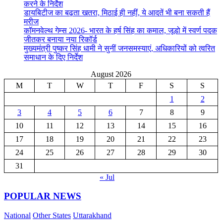
करने के निर्देश
डायबिटीज का बढ़ता खतरा, मिठाई ही नहीं, ये आदतें भी बना सकती हैं
मरीज
कॉमनवेल्थ गेम्स 2026- भारत के हर्ष सिंह का कमाल, जूडो में स्वर्ण पदक
जीतकर बनाया नया रिकॉर्ड
मुख्यमंत्री पुष्कर सिंह धामी ने सुनीं जनसमस्याएं, अधिकारियों को त्वरित
समाधान के दिए निर्देश
August 2026
M
T
W
T
F
S
S
1
2
3
4
5
6
7
8
9
10
11
12
13
14
15
16
17
18
19
20
21
22
23
24
25
26
27
28
29
30
31
« Jul
POPULAR NEWS
National
Other States
Uttarakhand