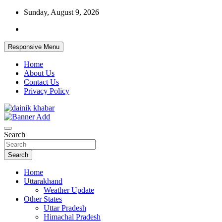
Skip
Sunday, August 9, 2026
to
content
Responsive Menu
Home
About Us
Contact Us
Privacy Policy
Dainikkhabar.in – Uttarakhand Daily
Search
Hindi News Website
Search
Home
Uttarakhand
Weather Update
Other States
Uttar Pradesh
Himachal Pradesh