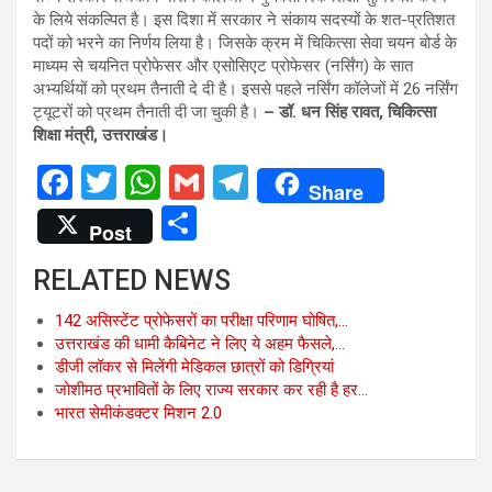
के लिये संकल्पित है। इस दिशा में सरकार ने संकाय सदस्यों के शत-प्रतिशत
पदों को भरने का निर्णय लिया है। जिसके क्रम में चिकित्सा सेवा चयन बोर्ड के
माध्यम से चयनित प्रोफेसर और एसोसिएट प्रोफेसर (नर्सिंग) के सात
अभ्यर्थियों को प्रथम तैनाती दे दी है। इससे पहले नर्सिंग कॉलेजों में 26 नर्सिंग
ट्यूटरों को प्रथम तैनाती दी जा चुकी है।
– डॉ. धन सिंह रावत, चिकित्सा
शिक्षा मंत्री, उत्तराखंड।
F
T
W
G
T
Share
a
wi
h
m
el
S
Post
ce
tt
at
ail
e
h
RELATED NEWS
b
er
s
gr
ar
o
A
a
e
142 असिस्टेंट प्रोफेसरों का परीक्षा परिणाम घोषित,…
उत्तराखंड की धामी कैबिनेट ने लिए ये अहम फैसले,…
o
p
m
डीजी लॉकर से मिलेंगी मेडिकल छात्रों को डिग्रियां
k
p
जोशीमठ प्रभावितों के लिए राज्य सरकार कर रही है हर…
भारत सेमीकंडक्टर मिशन 2.0