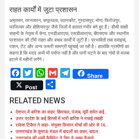
राहत कार्यों में जुटा प्रशासन
अमृतसर, तरनतारन, कपूरथला, पठानकोट, गुरदासपुर, मोगा, फिरोजपुर,
फाजिल्का और होशियारपुर जैसे जिलों में हालात गंभीर बने हुए हैं। डीसी साक्षी
साहनी के नेतृत्व में सेना, एनडीआरएफ, एसडीआरएफ, बीएसएफ और स्थानीय
प्रशासन की टीमें राहत और बचाव कार्यों में जुटी हैं। प्रभावितों तक दवाइयां,
राशन, टेंट और अन्य जरूरी सामग्री पहुंचाई जा रही है। हालांकि ग्रामीणों का
कहना है कि मदद अभी भी पर्याप्त नहीं है और पानी घटने के बाद गांवों से मलबा
हटाने में महीनों लगेंगे।
F
T
W
G
T
Share
a
wi
h
m
el
S
Post
ce
tt
at
ail
e
h
RELATED NEWS
b
er
s
gr
ar
o
A
a
e
देशभर में बारिश का कहर: हिमाचल, पंजाब, यूपी समेत कई…
उत्तर प्रदेश के कई हिस्सों में भारी बारिश ने मचाई तबाही
o
p
m
राकेश टिकैत ने कहा- संयुक्त किसान मोर्चा की ओर से 16…
k
p
उत्‍तराखंड के कुमाऊं मंडल में बादलों का कहर, बादल…
उत्तराखंड की धामी कैबिनेट ने लिए ये अहम फैसले,…