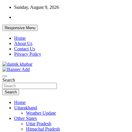
Skip
Sunday, August 9, 2026
to
content
Responsive Menu
Home
About Us
Contact Us
Privacy Policy
Dainikkhabar.in – Uttarakhand Daily
Search
Hindi News Website
Search
Home
Uttarakhand
Weather Update
Other States
Uttar Pradesh
Himachal Pradesh