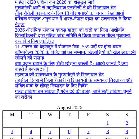
महिला टी20 एशिया कप 2026 का शेड्यूल जारी
मुख्यमंत्री धामी से महानिदेशक एनसीसी ने की शिष्टाचार भेंट
तीलू रौतेली पुरस्कार के लिए 13 वीरांगनाओं का चयन- रेखा आर्या
वैश्विक संस्कृत अनुसंधान में भारत-नेपाल पहल का उत्तराखंड ने किया
नेतृत्व
2036 ओलंपिक संकल्प कांवड़ यात्रा को संतों का मिला आशीर्वाद
जिलाधिकारी द्वारा गठित जांच समिति ने किया तत्काल मौका मुआयना,
दस्तावेज किए एकत्रित
11 अगस्त को देहरादून में रोजगार मेला, 559 पदों पर होगा चयन
कॉमनवेल्थ 2026 के विजेताओं का सम्मान, खिलाड़ियों को खेल अकादमी
खोलने की सलाह
क्या वजन घटाने के लिए रोटी छोड़ना जरूरी है? आइये जानते हैं क्या
कहते हैं एक्सपर्ट्स |
महाराज की राजस्थान के मुख्यमंत्री से शिष्टाचार भेंट
तहसील दिवस में जिलाधिकारी ने शिकायतों के समयबद्ध निस्तारण और
लंबित वादों के शीघ्र निष्पादन के दिए निर्देश
गलत तकिया बन सकता है गर्दन दर्द की वजह, जानें सही तकिया चुनने
का तरीका
August 2026
M
T
W
T
F
S
S
1
2
3
4
5
6
7
8
9