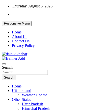
Skip
Thursday, August 6, 2026
to
content
Responsive Menu
Home
About Us
Contact Us
Privacy Policy
Dainikkhabar.in – Uttarakhand Daily
Search
Hindi News Website
Search
Home
Uttarakhand
Weather Update
Other States
Uttar Pradesh
Himachal Pradesh