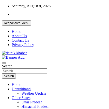
Skip
Saturday, August 8, 2026
to
content
Responsive Menu
Home
About Us
Contact Us
Privacy Policy
Dainikkhabar.in – Uttarakhand Daily Hin
Search
Search
Home
Uttarakhand
Weather Update
Other States
Uttar Pradesh
Himachal Pradesh