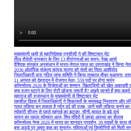
मुख्यमंत्री धामी से महानिदेशक एनसीसी ने की शिष्टाचार भेंट
तीलू रौतेली पुरस्कार के लिए 13 वीरांगनाओं का चयन- रेखा आर्या
वैश्विक संस्कृत अनुसंधान में भारत-नेपाल पहल का उत्तराखंड ने किया नेतृत
2036 ओलंपिक संकल्प कांवड़ यात्रा को संतों का मिला आशीर्वाद
जिलाधिकारी द्वारा गठित जांच समिति ने किया तत्काल मौका मुआयना, दस
11 अगस्त को देहरादून में रोजगार मेला, 559 पदों पर होगा चयन
कॉमनवेल्थ 2026 के विजेताओं का सम्मान, खिलाड़ियों को खेल अकादमी
क्या वजन घटाने के लिए रोटी छोड़ना जरूरी है? आइये जानते हैं क्या कहते है
महाराज की राजस्थान के मुख्यमंत्री से शिष्टाचार भेंट
तहसील दिवस में जिलाधिकारी ने शिकायतों के समयबद्ध निस्तारण और लंबित व
गलत तकिया बन सकता है गर्दन दर्द की वजह, जानें सही तकिया चुनने का
त्योहारी सीजन से पहले महंगाई का झटका, चीनी-चावल के बढ़े दाम
सावन का पहला सोमवार आज, शिव मंदिरों में उमड़ा आस्था का सैलाब
कॉमनवेल्थ गेम्स 2026 में भारत का शानदार प्रदर्शन, 39 पदकों के साथ च
बस अड्डे पर अमृत कक्ष का शुभारंभ, महिलाओं एवं किशोरियों को मिली सम्