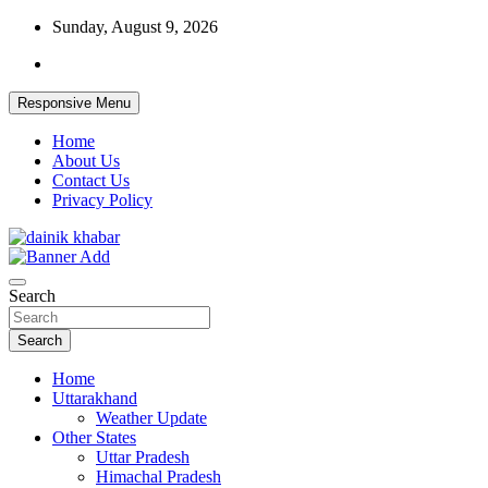
Skip
Sunday, August 9, 2026
to
content
Responsive Menu
Home
About Us
Contact Us
Privacy Policy
Dainikkhabar.in – Uttarakhand Daily
Search
Hindi News Website
Search
Home
Uttarakhand
Weather Update
Other States
Uttar Pradesh
Himachal Pradesh