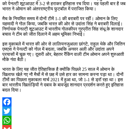
को पेनल्टी शूटआउट में 3-2 से हराकर इतिहास रच दिया। यह पहली बार है जब
भारत ने ओमान को अंतरराष्ट्रीय फुटबॉल में पराजित किया।
मैच के नियमित समय में दोनों टीमें 1-1 की बराबरी पर रहीं। ओमान के लिए
यहमादी ने गोल किया, जबकि भारत की ओर से उदांता सिंह ने बराबरी दिलाई।
निर्णायक पेनल्टी शूटआउट में भारतीय गोलकीपर गुरप्रीत सिंह संधू के शानदार
बचाव ने टीम को जीत दिलाने में अहम भूमिका निभाई।
इस मुकाबले में भारत की ओर से लालियनजुआला छांगटे, राहुल भेके और जितिन
एमएस ने पेनल्टी को गोल में बदला, जबकि अनवर अली और उदांता अपने
प्रयासों में चूक गए। दूसरी ओर, बेहतर रैंकिंग वाली टीम ओमान अपने शुरुआती
मौके गंवा बैठी।
भारत के लिए यह जीत ऐतिहासिक है क्योंकि पिछले 25 साल में ओमान के
खिलाफ खेले गए नौ मैचों में से छह में उसे हार का सामना करना पड़ा था। दोनों
टीमों का पिछला मुकाबला मार्च 2021 में हुआ था, जो 1-1 से ड्रॉ रहा था। इस
बार भारतीय खिलाड़ियों ने दबाव के बावजूद शानदार प्रदर्शन करते हुए इतिहास
बदल दिया।
Facebook
Twitter