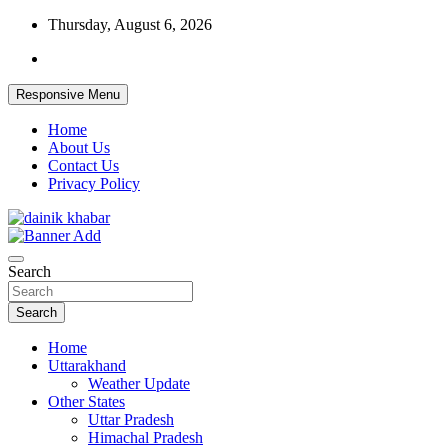
Skip
Thursday, August 6, 2026
to
content
Responsive Menu
Home
About Us
Contact Us
Privacy Policy
Dainikkhabar.in – Uttarakhand Daily Hin
Search
Search
Home
Uttarakhand
Weather Update
Other States
Uttar Pradesh
Himachal Pradesh