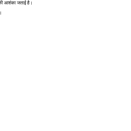
े की आशंका जताई है।
ै।