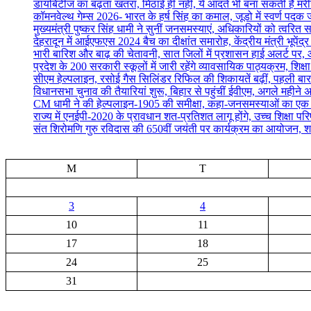
डायबिटीज का बढ़ता खतरा, मिठाई ही नहीं, ये आदतें भी बना सकती हैं मर
कॉमनवेल्थ गेम्स 2026- भारत के हर्ष सिंह का कमाल, जूडो में स्वर्ण पद
मुख्यमंत्री पुष्कर सिंह धामी ने सुनीं जनसमस्याएं, अधिकारियों को त्वरित स
देहरादून में आईएफएस 2024 बैच का दीक्षांत समारोह, केंद्रीय मंत्री भूपेंद
भारी बारिश और बाढ़ की चेतावनी, सात जिलों में प्रशासन हाई अलर्ट पर, आ
प्रदेश के 200 सरकारी स्कूलों में जारी रहेंगे व्यावसायिक पाठ्यक्रम, शिक्षा म
सीएम हेल्पलाइन, रसोई गैस सिलिंडर रिफिल की शिकायतें बढ़ीं, पहली बार
विधानसभा चुनाव की तैयारियां शुरू, बिहार से पहुंचीं ईवीएम, अगले महीने 
CM धामी ने की हेल्पलाइन-1905 की समीक्षा, कहा-जनसमस्याओं का एक सप्
राज्य में एनईपी-2020 के प्रावधान शत-प्रतिशत लागू होंगे, उच्च शिक्षा पर
संत शिरोमणि गुरु रविदास की 650वीं जयंती पर कार्यक्रम का आयोजन, श
M
T
3
4
10
11
17
18
24
25
31