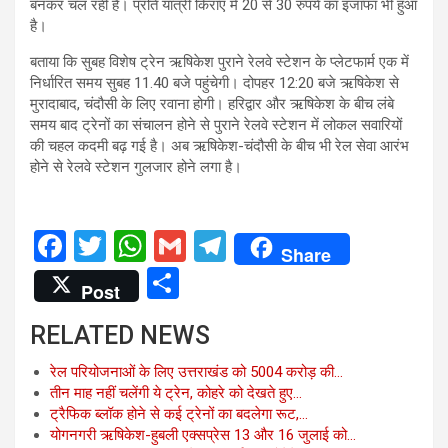
बनकर चल रही है। प्रति यात्री किराए में 20 से 30 रुपये का इजाफा भी हुआ
है।
बताया कि सुबह विशेष ट्रेन ऋषिकेश पुराने रेलवे स्टेशन के प्लेटफार्म एक में
निर्धारित समय सुबह 11.40 बजे पहुंचेगी। दोपहर 12:20 बजे ऋषिकेश से
मुरादाबाद, चंदौसी के लिए रवाना होगी। हरिद्वार और ऋषिकेश के बीच लंबे
समय बाद ट्रेनों का संचालन होने से पुराने रेलवे स्टेशन में लोकल सवारियों
की चहल कदमी बढ़ गई है। अब ऋषिकेश-चंदौसी के बीच भी रेल सेवा आरंभ
होने से रेलवे स्टेशन गुलजार होने लगा है।
F
T
W
G
T
Share
a
wi
h
m
el
S
Post
ce
tt
at
ail
e
h
RELATED NEWS
b
er
s
gr
ar
o
A
a
e
रेल परियोजनाओं के लिए उत्तराखंड को 5004 करोड़ की…
तीन माह नहीं चलेंगी ये ट्रेन, कोहरे को देखते हुए…
o
p
m
ट्रैफिक ब्लॉक होने से कई ट्रेनों का बदलेगा रूट,…
k
p
योगनगरी ऋषिकेश-हुबली एक्सप्रेस 13 और 16 जुलाई को…