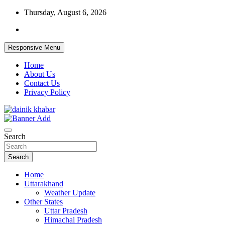
Skip
Thursday, August 6, 2026
to
content
Responsive Menu
Home
About Us
Contact Us
Privacy Policy
Dainikkhabar.in – Uttarakhand Daily
Search
Hindi News Website
Search
Home
Uttarakhand
Weather Update
Other States
Uttar Pradesh
Himachal Pradesh