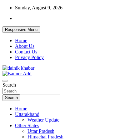
Skip
Sunday, August 9, 2026
to
content
Responsive Menu
Home
About Us
Contact Us
Privacy Policy
Dainikkhabar.in – Uttarakhand Daily
Search
Hindi News Website
Search
Home
Uttarakhand
Weather Update
Other States
Uttar Pradesh
Himachal Pradesh