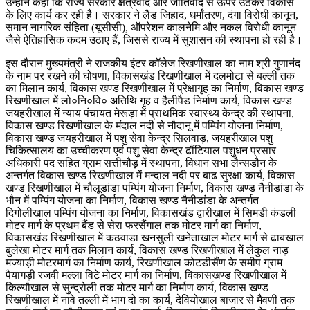
उन्होंने कहा कि राज्य सरकार क्षेत्रवाद और जातिवाद से ऊपर उठकर विकास
के लिए कार्य कर रही है। सरकार ने लैंड जिहाद, धर्मांतरण, दंगा विरोधी कानून,
समान नागरिक संहिता (यूसीसी), ऑपरेशन कालनेमि और नकल विरोधी कानून
जैसे ऐतिहासिक कदम उठाए हैं, जिससे राज्य में सुशासन की स्थापना हो रही है।
इस दौरान मुख्यमंत्री ने राजकीय इंटर कॉलेज रिखणीखाल का नाम श्री गुणानंद
के नाम पर रखने की घोषणा, विकासखंड रिखणीखाल में दलमोटा से बल्ली तक
का मिलान कार्य, विकास खण्ड रिखणीखाल में प्रेक्षागृह का निर्माण, विकास खण्ड
रिखणीखाल में लो०नि०वि० अतिथि गृह व हैलीपैड निर्माण कार्य, विकास खण्ड
जयहरीखाल में न्याय पंचायत मेरूड़ा में प्राथमिक स्वास्थ्य केन्द्र की स्थापना,
विकास खण्ड रिखणीखाल के मंदाल नदी से नौदानू में पम्पिंग योजना निर्माण,
विकास खण्ड जयहरीखाल में पशु सेवा केन्द्र सिलवाड़, जयहरीखाल पशु
चिकित्सालय का उच्चीकरण एवं पशु सेवा केन्द्र ढौंटियाल पशुधन प्रसार
अधिकारी पद सहित ग्राम सत्तीचौड़ में स्थापना, विधान सभा लैन्सडौन के
अन्तर्गत विकास खण्ड रिखणीखाल में मन्दाल नदी पर बाढ सुरक्षा कार्य, विकास
खण्ड रिखणीखाल में चौलूडांडा पम्पिंग योजना निर्माण, विकास खण्ड नैनीडांडा के
भौन में पम्पिंग योजना का निर्माण, विकास खण्ड नैनीडांडा के अन्तर्गत
दिगोलीखाल पम्पिंग योजना का निर्माण, विकासखंड द्वारीखाल में सिमडी कंडली
मोटर मार्ग के प्रथम बैंड से सेरा फरसैंगाल तक मोटर मार्ग का निर्माण,
विकासखंड रिखणीखाल में कठवाडा खनसुली खनेताखाल मोटर मार्ग से ढाबखाल
बुलेखा मोटर मार्ग तक मिलान कार्य, विकास खण्ड रिखणीखाल में लेकुल नाड़
मज्याड़ी मोटरमार्ग का निर्माण कार्य, रिखणीखाल कोटडीसैंण के समीप ग्राम
पैयागड़ी रजवी मल्ला विटे मोटर मार्ग का निर्माण, विकासखण्ड रिखणीखाल में
किल्यौखाल से सुन्द्रोली तक मोटर मार्ग का निर्माण कार्य, विकास खण्ड
रिखणीखाल में नावे तल्ली में भाग दो का कार्य, देवियोखाल बाजार से मैवणी तक