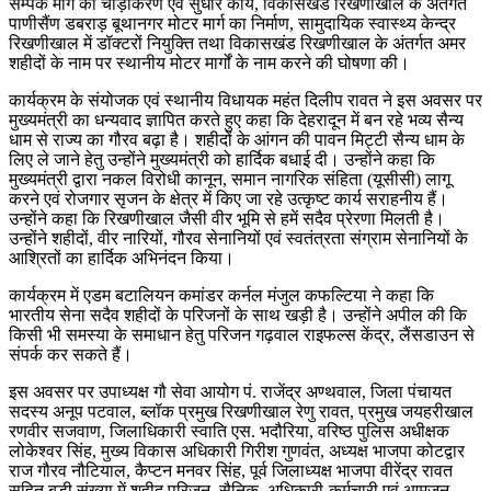
सम्पर्क मार्ग का चौड़ीकरण एवं सुधार कार्य, विकासखंड रिखणीखाल के अंतर्गत
पाणीसैंण डबराड़ बूथानगर मोटर मार्ग का निर्माण, सामुदायिक स्वास्थ्य केन्द्र
रिखणीखाल में डॉक्टरों नियुक्ति तथा विकासखंड रिखणीखाल के अंतर्गत अमर
शहीदों के नाम पर स्थानीय मोटर मार्गों के नाम करने की घोषणा की।
कार्यक्रम के संयोजक एवं स्थानीय विधायक महंत दिलीप रावत ने इस अवसर पर
मुख्यमंत्री का धन्यवाद ज्ञापित करते हुए कहा कि देहरादून में बन रहे भव्य सैन्य
धाम से राज्य का गौरव बढ़ा है। शहीदों के आंगन की पावन मिट्टी सैन्य धाम के
लिए ले जाने हेतु उन्होंने मुख्यमंत्री को हार्दिक बधाई दी। उन्होंने कहा कि
मुख्यमंत्री द्वारा नकल विरोधी कानून, समान नागरिक संहिता (यूसीसी) लागू
करने एवं रोजगार सृजन के क्षेत्र में किए जा रहे उत्कृष्ट कार्य सराहनीय हैं।
उन्होंने कहा कि रिखणीखाल जैसी वीर भूमि से हमें सदैव प्रेरणा मिलती है।
उन्होंने शहीदों, वीर नारियों, गौरव सेनानियों एवं स्वतंत्रता संग्राम सेनानियों के
आश्रितों का हार्दिक अभिनंदन किया।
कार्यक्रम में एडम बटालियन कमांडर कर्नल मंजुल कफल्टिया ने कहा कि
भारतीय सेना सदैव शहीदों के परिजनों के साथ खड़ी है। उन्होंने अपील की कि
किसी भी समस्या के समाधान हेतु परिजन गढ़वाल राइफल्स केंद्र, लैंसडाउन से
संपर्क कर सकते हैं।
इस अवसर पर उपाध्यक्ष गौ सेवा आयोग पं. राजेंद्र अण्थवाल, जिला पंचायत
सदस्य अनूप पटवाल, ब्लॉक प्रमुख रिखणीखाल रेणु रावत, प्रमुख जयहरीखाल
रणवीर सजवाण, जिलाधिकारी स्वाति एस. भदौरिया, वरिष्ठ पुलिस अधीक्षक
लोकेश्वर सिंह, मुख्य विकास अधिकारी गिरीश गुणवंत, अध्यक्ष भाजपा कोटद्वार
राज गौरव नौटियाल, कैप्टन मनवर सिंह, पूर्व जिलाध्यक्ष भाजपा वीरेंद्र रावत
सहित बड़ी संख्या में शहीद परिजन, सैनिक, अधिकारी-कर्मचारी एवं आमजन