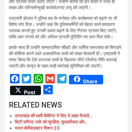
और प्रभावी कदम उठाए जाएंगे। उन्होंने बताया कि इन क्षेत्रों में जल्द ही
सख्त और परिणामोन्मुखी कार्ययोजनाएं लागू की जाएंगी।
एसएसपी डोभाल ने पुलिस बल के मनोबल और कार्यक्षमता को बढ़ाने पर भी
विशेष जोर दिया। उन्होंने कहा कि पुलिसकर्मियों को बेहतर कार्य वातावरण
उपलब्ध कराते हुए उनकी दक्षता बढ़ाने के लिए निरंतर प्रयास किए जाएंगे,
ताकि आम जनता को और अधिक प्रभावी पुलिसिंग का लाभ मिल सके।
इसके साथ ही उन्होंने साम्प्रदायिक सौहार्द और धार्मिक समरसता को बिगाड़ने
की कोशिश करने वाले असामाजिक तत्वों को सख्त चेतावनी दी। एसएसपी ने
स्पष्ट किया कि ऐसे अराजक तत्वों के खिलाफ जीरो टॉलरेंस नीति अपनाई
जाएगी और कानून के तहत कड़ी कार्रवाई सुनिश्चित की जाएगी।
F
T
W
G
T
Share
a
wi
h
m
el
S
Post
ce
tt
at
ail
e
h
RELATED NEWS
b
er
s
gr
ar
o
A
a
e
उत्तराखंड की धामी कैबिनेट ने लिए ये अहम फैसले,…
सिटी फॉरेस्ट पार्क को सुरक्षित, सुव्यवस्थित और…
o
p
m
भारत सेमीकंडक्टर मिशन 2.0