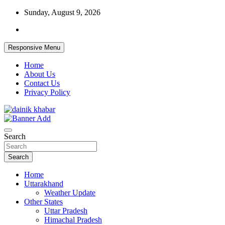
Skip
Sunday, August 9, 2026
to
content
Responsive Menu
Home
About Us
Contact Us
Privacy Policy
Dainikkhabar.in – Uttarakhand Daily
Search
Hindi News Website
Search
Home
Uttarakhand
Weather Update
Other States
Uttar Pradesh
Himachal Pradesh