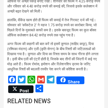
ऑफिस पर अच्छी पकड़ बनाए रखी। शनिवार को फिल्म ने 4.25 करोड़ रुपये
और रविवार को 4.40 करोड़ रुपये की कमाई की, जिससे इसके कलेक्शन में
अच्छी बढ़त देखने को मिली।
हालांकि, वीकेंड खत्म होते ही फिल्म की कमाई में तेज गिरावट दर्ज की गई।
सोमवार को ‘कॉकटेल 2’ ने महज 1.75 करोड़ रुपये का कारोबार किया, जो
पिछले दिनों के मुकाबले काफी कम है। इसके बावजूद फिल्म का कुल बॉक्स
ऑफिस कलेक्शन 84.42 करोड़ रुपये तक पहुंच गया है।
अगर फिल्म की कहानी की बात करें तो इसमें कुणाल (शाहिद कपूर), दिया
(रश्मिका मंदाना) और एली (कृति सेनन) के बीच रिश्तों की जटिलताओं को
दिखाया गया है। कुणाल और दिया का रिश्ता समय के साथ नीरस होने लगता
है। इसी बीच एली की एंट्री होती है, जिसके बाद तीनों की जिंदगी में कई नए
मोड़ आते हैं। फिल्म रोमांस, इमोशन और रिलेशनशिप ड्रामा के जरिए
आधुनिक रिश्तों की बदलती तस्वीर पेश करने की कोशिश करती है।
F
T
W
G
T
Share
a
wi
h
m
el
S
Post
ce
tt
at
ail
e
h
RELATED NEWS
b
er
s
gr
ar