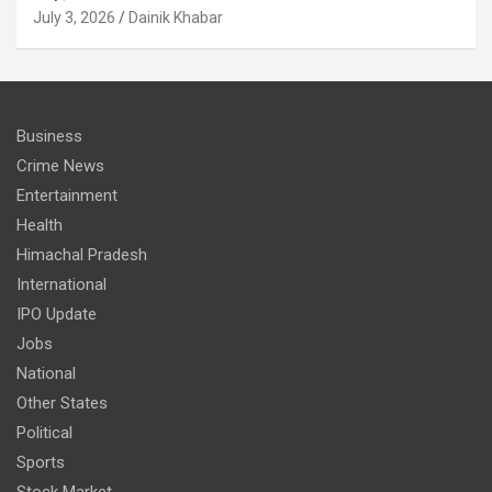
July 3, 2026
Dainik Khabar
Business
Crime News
Entertainment
Health
Himachal Pradesh
International
IPO Update
Jobs
National
Other States
Political
Sports
Stock Market