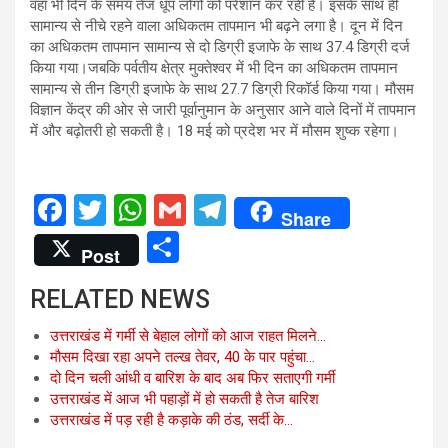
वहां भी दिन के समय तेज धूप लोगों को परेशान कर रही है। इसके साथ ही
सामान्य से नीचे रहने वाला अधिकतम तापमान भी बढ़ने लगा है। दून में दिन
का अधिकतम तापमान सामान्य से दो डिग्री इजाफे के साथ 37.4 डिग्री दर्ज
किया गया।जबकि पर्वतीय क्षेत्र मुक्तेश्वर में भी दिन का अधिकतम तापमान
सामान्य से तीन डिग्री इजाफे के साथ 27.7 डिग्री रिकॉर्ड किया गया। मौसम
विज्ञान केंद्र की ओर से जारी पूर्वानुमान के अनुसार आने वाले दिनों में तापमान
में और बढ़ोतरी हो सकती है। 18 मई को प्रदेश भर में मौसम शुष्क रहेगा।
F
T
W
G
T
Share
a
wi
h
m
el
S
Post
ce
tt
at
ail
e
h
RELATED NEWS
b
er
s
gr
ar
o
A
a
e
उत्तराखंड में गर्मी से बेहाल लोगों को आज राहत मिलने…
मौसम दिखा रहा अपने तल्ख तेवर, 40 के पार पहुंचा…
o
p
m
दो दिन चली आंधी व बारिश के बाद अब फिर सताएगी गर्मी
k
p
उत्तराखंड में आज भी पहाड़ों में हो सकती है तेज बारिश
उत्तराखंड में पड़ रही है कड़ाके की ठंड, सर्दी के…