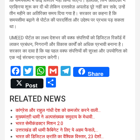
कि समयसीमा में कोई विस्तार नहीं किया जाएगा। हालांकि, जिन आवेदकों ने
प्रक्रिया शुरू कर दी थी लेकिन दस्तावेज़ अपलोड पूरे नहीं कर सके, उन्हें
तीन महीने का अतिरिक्त समय दिया गया है। सरकार का कहना है कि
समयसीमा बढ़ाने से पोर्टल की पारदर्शिता और उद्देश्य पर प्रभाव पड़ सकता
था।
UMEED पोर्टल का लक्ष्य देशभर की वक्फ संपत्तियों को डिजिटल रिकॉर्ड में
लाकर प्रबंधन, निगरानी और विकास कार्यों को अधिक प्रभावी बनाना है।
सरकार का दावा है कि यह पहल वक्फ संपत्तियों की सुरक्षा और उपयोगिता को
एक नई संरचना प्रदान करेगी।
F
T
W
G
T
Share
a
wi
h
m
el
S
Post
ce
tt
at
ail
e
h
RELATED NEWS
b
er
s
gr
ar
o
A
a
e
कांग्रेस और राहुल गांधी देश को कमजोर करने वाली…
मुख्यमंत्री धामी ने अल्पसंख्यक समुदाय के मेधावी…
o
p
m
भारत सेमीकंडक्टर मिशन 2.0
k
p
उत्तराखंड की धामी कैबिनेट ने लिए ये अहम फैसले,…
भारत की डिजिटल क्रांति का वैश्विक विस्तार, 23 देशों…