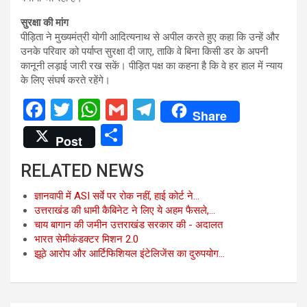
सुरक्षा की मांग
पीड़िता ने मुख्यमंत्री योगी आदित्यनाथ से अपील करते हुए कहा कि उन्हें और
उनके परिवार को पर्याप्त सुरक्षा दी जाए, ताकि वे बिना किसी डर के अपनी
कानूनी लड़ाई जारी रख सकें। पीड़ित पक्ष का कहना है कि वे हर हाल में न्याय
के लिए संघर्ष करते रहेंगे।
F
T
W
G
T
Share
a
wi
h
m
el
S
Post
ce
tt
at
ail
e
h
RELATED NEWS
b
er
s
gr
ar
o
A
a
e
ज्ञानवापी में ASI सर्वे पर रोक नहीं, हाई कोर्ट ने…
उत्तराखंड की धामी कैबिनेट ने लिए ये अहम फैसले,…
o
p
m
चाय बागान की जमीन उत्तराखंड सरकार की - अदालत
k
p
भारत सेमीकंडक्टर मिशन 2.0
झूठे आरोप और आर्टिफिशियल इंटेलिजेंस का दुरुपयोग…