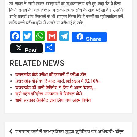
डॉ. रावत ने सभी छात्र-छात्राओं को शुभकामनाएं देते हुए कहा कि वे बिना
किसी तनाव के आत्मविश्वास व सकारात्मक सोच के साथ परीक्षा दें। उन्होंने
अभिभावकों और शिक्षकों से भी आग्रह किया कि वे बच्चों को प्रोत्साहित करें
ताकि बच्चे परीक्षा हाॅल में अच्छे से परीक्षाएं दे सके।
F
T
W
G
T
Share
a
wi
h
m
el
S
Post
ce
tt
at
ail
e
h
RELATED NEWS
b
er
s
gr
ar
o
A
a
e
उत्तराखंड बोर्ड परीक्षा की फरवरी में परीक्षा और…
उत्तराखंड बोर्ड का रिजल्ट जारी, हाईस्कूल में 92.10%…
o
p
m
उत्तराखंड की धामी कैबिनेट ने लिए ये अहम फैसले,…
k
p
श्री महंत इन्दिरेश अस्पताल में विशेषज्ञ बोले…
धामी सरकार कैबिनेट द्वारा लिया गया अहम निर्णय
Post
जनगणना कार्य में शत-प्रतिशत शुद्धता सुनिश्चित करें अधिकारी- डीएम
navigation