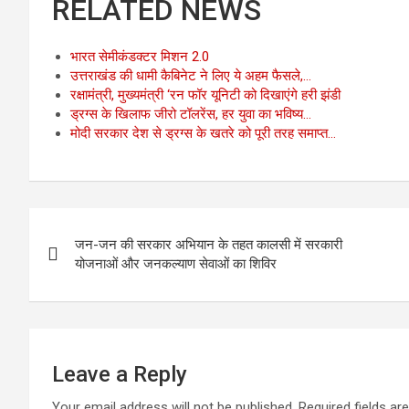
RELATED NEWS
ce
tt
at
ail
e
b
er
s
gr
भारत सेमीकंडक्टर मिशन 2.0
o
A
a
उत्तराखंड की धामी कैबिनेट ने लिए ये अहम फैसले,…
रक्षामंत्री, मुख्यमंत्री ‘रन फॉर यूनिटी को दिखाएंगे हरी झंडी
o
p
m
ड्रग्स के खिलाफ जीरो टॉलरेंस, हर युवा का भविष्य…
k
p
मोदी सरकार देश से ड्रग्स के खतरे को पूरी तरह समाप्त…
Post
जन-जन की सरकार अभियान के तहत कालसी में सरकारी
navigation
योजनाओं और जनकल्याण सेवाओं का शिविर
Leave a Reply
Your email address will not be published.
Required fields a