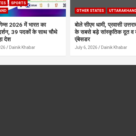
TES
SPORTS
AND
OTHER STATES
UTTARAKHAN
गेम्स 2026 में भारत का
बोले सीएम धामी, प्रवासी उत्तरा
दर्शन, 39 पदकों के साथ चौथे
के सबसे बड़े सांस्कृतिक दूत व ब
ा देश
एंबेसडर
026
Dainik Khabar
July 6, 2026
Dainik Khabar