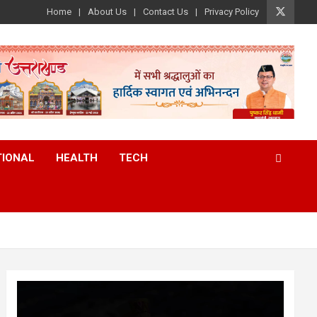
Home
About Us
Contact Us
Privacy Policy
TIONAL
HEALTH
TECH