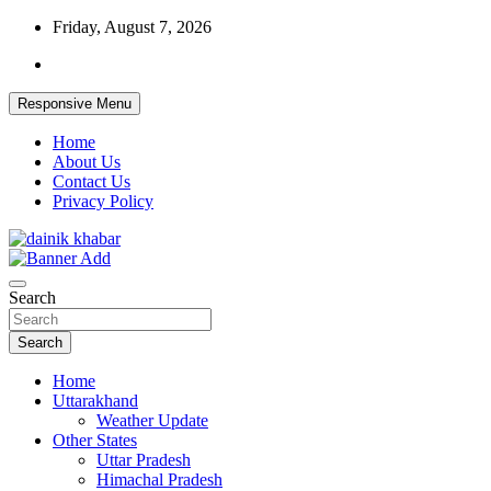
Skip
Friday, August 7, 2026
to
content
Responsive Menu
Home
About Us
Contact Us
Privacy Policy
Dainikkhabar.in – Uttarakhand Daily
Search
Hindi News Website
Search
Home
Uttarakhand
Weather Update
Other States
Uttar Pradesh
Himachal Pradesh