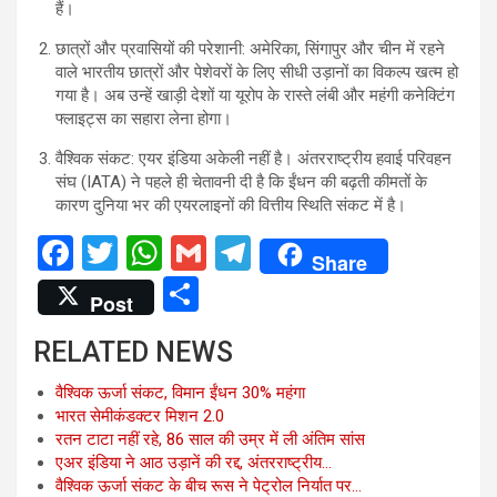
हैं।
छात्रों और प्रवासियों की परेशानी: अमेरिका, सिंगापुर और चीन में रहने
वाले भारतीय छात्रों और पेशेवरों के लिए सीधी उड़ानों का विकल्प खत्म हो
गया है। अब उन्हें खाड़ी देशों या यूरोप के रास्ते लंबी और महंगी कनेक्टिंग
फ्लाइट्स का सहारा लेना होगा।
वैश्विक संकट: एयर इंडिया अकेली नहीं है। अंतरराष्ट्रीय हवाई परिवहन
संघ (IATA) ने पहले ही चेतावनी दी है कि ईंधन की बढ़ती कीमतों के
कारण दुनिया भर की एयरलाइनों की वित्तीय स्थिति संकट में है।
F
T
W
G
T
Share
a
wi
h
m
el
S
Post
ce
tt
at
ail
e
h
RELATED NEWS
b
er
s
gr
ar
o
A
a
e
वैश्विक ऊर्जा संकट, विमान ईंधन 30% महंगा
भारत सेमीकंडक्टर मिशन 2.0
o
p
m
रतन टाटा नहीं रहे, 86 साल की उम्र में ली अंतिम सांस
k
p
एअर इंडिया ने आठ उड़ानें की रद्द, अंतरराष्ट्रीय…
वैश्विक ऊर्जा संकट के बीच रूस ने पेट्रोल निर्यात पर…