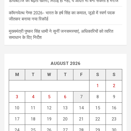
डायबिटीज का बढ़ता खतरा, मिठाई ही नहीं, ये आदतें भी बना सकती हैं मरीज
कॉमनवेल्थ गेम्स 2026- भारत के हर्ष सिंह का कमाल, जूडो में स्वर्ण पदक
जीतकर बनाया नया रिकॉर्ड
मुख्यमंत्री पुष्कर सिंह धामी ने सुनीं जनसमस्याएं, अधिकारियों को त्वरित
समाधान के दिए निर्देश
AUGUST 2026
M
T
W
T
F
S
S
1
2
3
4
5
6
7
8
9
10
11
12
13
14
15
16
17
18
19
20
21
22
23
24
25
26
27
28
29
30