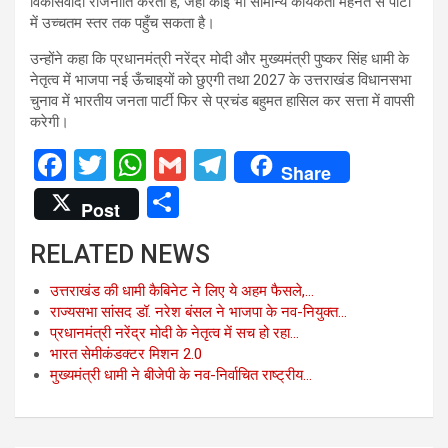
विकासवादी राजनीति करती है, जहाँ कोई भी सामान्य कार्यकर्ता मेहनत से पार्टी
में उच्चतम स्तर तक पहुँच सकता है।
उन्होंने कहा कि प्रधानमंत्री नरेंद्र मोदी और मुख्यमंत्री पुष्कर सिंह धामी के
नेतृत्व में भाजपा नई ऊँचाइयों को छुएगी तथा 2027 के उत्तराखंड विधानसभा
चुनाव में भारतीय जनता पार्टी फिर से प्रचंड बहुमत हासिल कर सत्ता में वापसी
करेगी।
F
T
W
G
T
Share
a
wi
h
m
el
S
Post
ce
tt
at
ail
e
h
RELATED NEWS
b
er
s
gr
ar
o
A
a
e
उत्तराखंड की धामी कैबिनेट ने लिए ये अहम फैसले,…
राज्यसभा सांसद डॉ. नरेश बंसल ने भाजपा के नव-नियुक्त…
o
p
m
प्रधानमंत्री नरेंद्र मोदी के नेतृत्व में सच हो रहा…
k
p
भारत सेमीकंडक्टर मिशन 2.0
मुख्यमंत्री धामी ने बीजेपी के नव-निर्वाचित राष्ट्रीय…