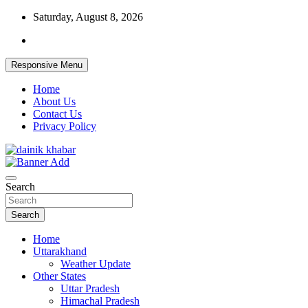
Skip
Saturday, August 8, 2026
to
content
Responsive Menu
Home
About Us
Contact Us
Privacy Policy
Dainikkhabar.in – Uttarakhand Daily
Search
Hindi News Website
Search
Home
Uttarakhand
Weather Update
Other States
Uttar Pradesh
Himachal Pradesh