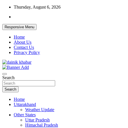
Skip
Thursday, August 6, 2026
to
content
Responsive Menu
Home
About Us
Contact Us
Privacy Policy
Dainikkhabar.in – Uttarakhand Daily
Search
Hindi News Website
Search
Home
Uttarakhand
Weather Update
Other States
Uttar Pradesh
Himachal Pradesh